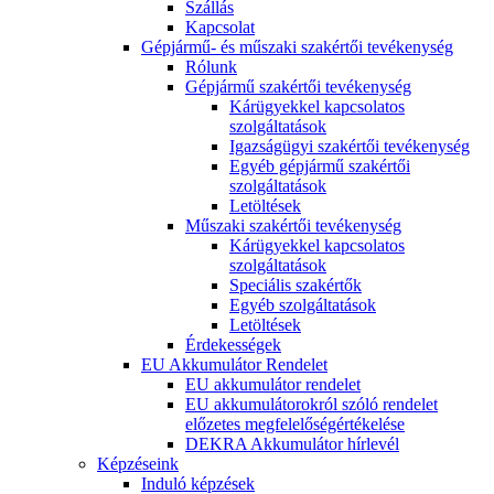
Szállás
Kapcsolat
Gépjármű- és műszaki szakértői tevékenység
Rólunk
Gépjármű szakértői tevékenység
Kárügyekkel kapcsolatos
szolgáltatások
Igazságügyi szakértői tevékenység
Egyéb gépjármű szakértői
szolgáltatások
Letöltések
Műszaki szakértői tevékenység
Kárügyekkel kapcsolatos
szolgáltatások
Speciális szakértők
Egyéb szolgáltatások
Letöltések
Érdekességek
EU Akkumulátor Rendelet
EU akkumulátor rendelet
EU akkumulátorokról szóló rendelet
előzetes megfelelőségértékelése
DEKRA Akkumulátor hírlevél
Képzéseink
Induló képzések