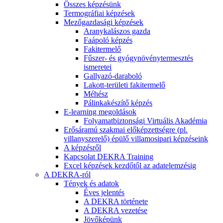
Összes képzésünk
Termográfiai képzések
Mezőgazdasági képzések
Aranykalászos gazda
Faápoló képzés
Fakitermelő
Fűszer- és gyógynövénytermesztés
ismeretei
Gallyazó-daraboló
Lakott-területi fakitermelő
Méhész
Pálinkakészítő képzés
E-learning megoldások
Folyamatbiztonsági Virtuális Akadémia
Erősáramú szakmai előképzettségre (pl.
villanyszerelő) épülő villamosipari képzéseink
A képzésről
Kapcsolat DEKRA Training
Excel képzések kezdőtől az adatelemzésig
A DEKRA-ról
Tények és adatok
Éves jelentés
A DEKRA története
A DEKRA vezetése
Jövőképünk