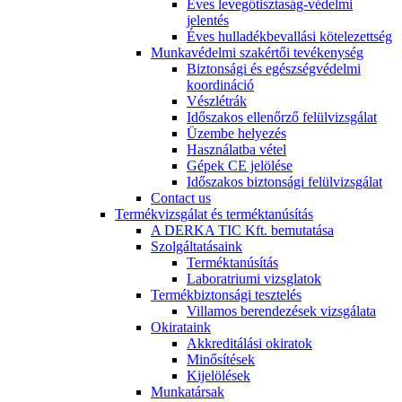
Éves levegőtisztaság-védelmi
jelentés
Éves hulladékbevallási kötelezettség
Munkavédelmi szakértői tevékenység
Biztonsági és egészségvédelmi
koordináció
Vészlétrák
Időszakos ellenőrző felülvizsgálat
Üzembe helyezés
Használatba vétel
Gépek CE jelölése
Időszakos biztonsági felülvizsgálat
Contact us
Termékvizsgálat és terméktanúsítás
A DERKA TIC Kft. bemutatása
Szolgáltatásaink
Terméktanúsítás
Laboratriumi vizsglatok
Termékbiztonsági tesztelés
Villamos berendezések vizsgálata
Okirataink
Akkreditálási okiratok
Minősítések
Kijelölések
Munkatársak