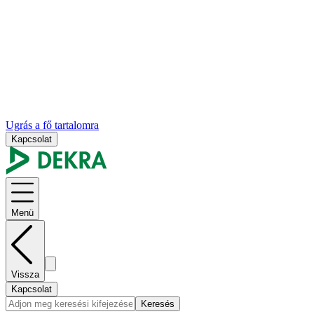
Ugrás a fő tartalomra
Kapcsolat
Menü
Vissza
Kapcsolat
Keresés