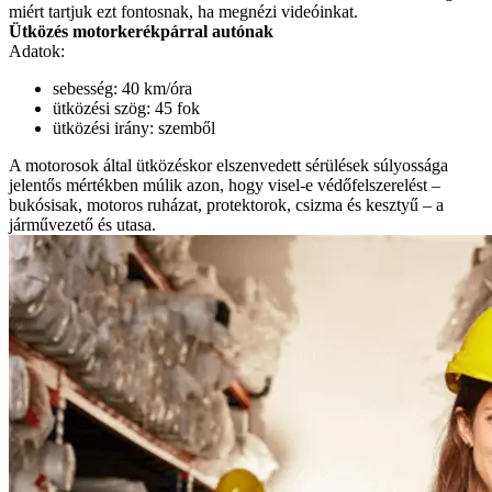
miért tartjuk ezt fontosnak, ha megnézi videóinkat.
Ütközés motorkerékpárral autónak
Adatok:
sebesség: 40 km/óra
ütközési szög: 45 fok
ütközési irány: szemből
A motorosok által ütközéskor elszenvedett sérülések súlyossága
jelentős mértékben múlik azon, hogy visel-e védőfelszerelést –
bukósisak, motoros ruházat, protektorok, csizma és kesztyű – a
járművezető és utasa.