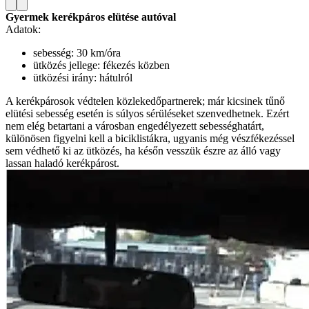
Gyermek kerékpáros elütése autóval
Adatok:
sebesség: 30 km/óra
ütközés jellege: fékezés közben
ütközési irány: hátulról
A kerékpárosok védtelen közlekedőpartnerek; már kicsinek tűnő
elütési sebesség esetén is súlyos sérüléseket szenvedhetnek. Ezért
nem elég betartani a városban engedélyezett sebességhatárt,
különösen figyelni kell a biciklistákra, ugyanis még vészfékezéssel
sem védhető ki az ütközés, ha későn vesszük észre az álló vagy
lassan haladó kerékpárost.