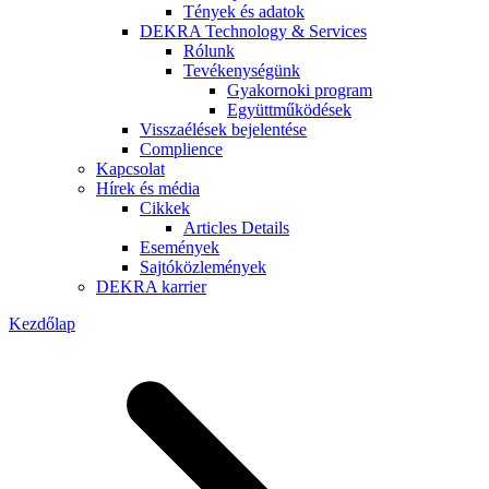
Tények és adatok
DEKRA Technology & Services
Rólunk
Tevékenységünk
Gyakornoki program
Együttműködések
Visszaélések bejelentése
Complience
Kapcsolat
Hírek és média
Cikkek
Articles Details
Események
Sajtóközlemények
DEKRA karrier
Kezdőlap