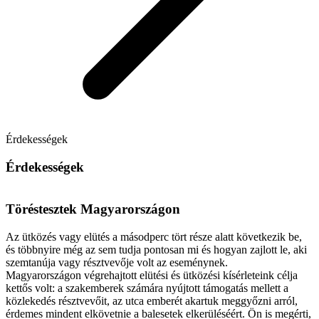
Érdekességek
Érdekességek
Töréstesztek Magyarországon
Az ütközés vagy elütés a másodperc tört része alatt következik be,
és többnyire még az sem tudja pontosan mi és hogyan zajlott le, aki
szemtanúja vagy résztvevője volt az eseménynek.
Magyarországon végrehajtott elütési és ütközési kísérleteink célja
kettős volt: a szakemberek számára nyújtott támogatás mellett a
közlekedés résztvevőit, az utca emberét akartuk meggyőzni arról,
érdemes mindent elkövetnie a balesetek elkerüléséért. Ön is megérti,