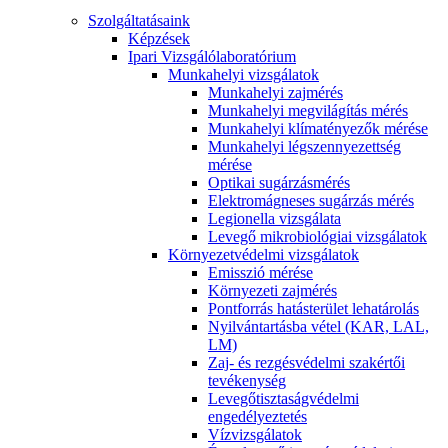
Szolgáltatásaink
Képzések
Ipari Vizsgálólaboratórium
Munkahelyi vizsgálatok
Munkahelyi zajmérés
Munkahelyi megvilágítás mérés
Munkahelyi klímatényezők mérése
Munkahelyi légszennyezettség
mérése
Optikai sugárzásmérés
Elektromágneses sugárzás mérés
Legionella vizsgálata
Levegő mikrobiológiai vizsgálatok
Környezetvédelmi vizsgálatok
Emisszió mérése
Környezeti zajmérés
Pontforrás hatásterület lehatárolás
Nyilvántartásba vétel (KAR, LAL,
LM)
Zaj- és rezgésvédelmi szakértői
tevékenység
Levegőtisztaságvédelmi
engedélyeztetés
Vízvizsgálatok