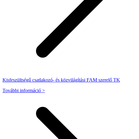
Kisfeszültségű csatlakozó- és közvilágítási FAM szerelő TK
További információ >