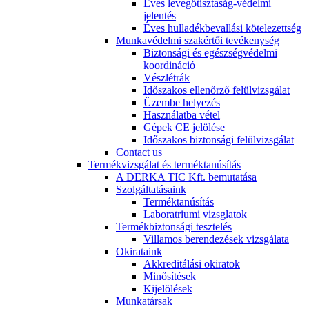
Éves levegőtisztaság-védelmi
jelentés
Éves hulladékbevallási kötelezettség
Munkavédelmi szakértői tevékenység
Biztonsági és egészségvédelmi
koordináció
Vészlétrák
Időszakos ellenőrző felülvizsgálat
Üzembe helyezés
Használatba vétel
Gépek CE jelölése
Időszakos biztonsági felülvizsgálat
Contact us
Termékvizsgálat és terméktanúsítás
A DERKA TIC Kft. bemutatása
Szolgáltatásaink
Terméktanúsítás
Laboratriumi vizsglatok
Termékbiztonsági tesztelés
Villamos berendezések vizsgálata
Okirataink
Akkreditálási okiratok
Minősítések
Kijelölések
Munkatársak