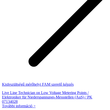
Kisfeszültségű mérőhelyi FAM szerelő képzés
Live Line Technician on Low Voltage Metering Points /
Elektroniker für Niederspannungs-Messstellen (AuS) / PK
07134028
További információ >