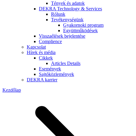
Tények és adatok
DEKRA Technology & Services
Rólunk
Tevékenységünk
Gyakornoki program
Együttműködések
Visszaélések bejelentése
Complience
Kapcsolat
Hírek és média
Cikkek
Articles Details
Események
Sajtóközlemények
DEKRA karrier
Kezdőlap