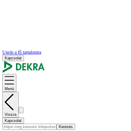
Ugrás a fő tartalomra
Kapcsolat
Menü
Vissza
Kapcsolat
Keresés