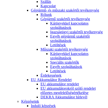
Szállás
Kapcsolat
Gépjármű- és műszaki szakértői tevékenység
Rólunk
Gépjármű szakértői tevékenység
Kárügyekkel kapcsolatos
szolgáltatások
Igazságügyi szakértői tevékenység
Egyéb gépjármű szakértői
szolgáltatások
Letöltések
Műszaki szakértői tevékenység
Kárügyekkel kapcsolatos
szolgáltatások
Speciális szakértők
Egyéb szolgáltatások
Letöltések
Érdekességek
EU Akkumulátor Rendelet
EU akkumulátor rendelet
EU akkumulátorokról szóló rendelet
előzetes megfelelőségértékelése
DEKRA Akkumulátor hírlevél
Képzéseink
Induló képzések