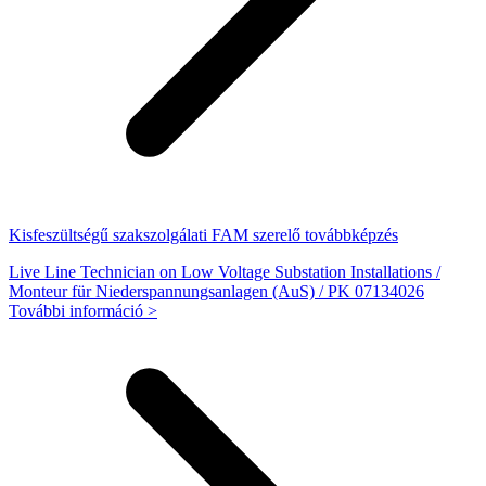
Kisfeszültségű szakszolgálati FAM szerelő továbbképzés
Live Line Technician on Low Voltage Substation Installations /
Monteur für Niederspannungsanlagen (AuS) / PK 07134026
További információ >