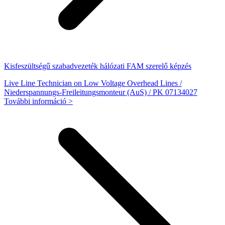
Kisfeszültségű szabadvezeték hálózati FAM szerelő képzés
Live Line Technician on Low Voltage Overhead Lines /
Niederspannungs-Freileitungsmonteur (AuS) / PK 07134027
További információ >