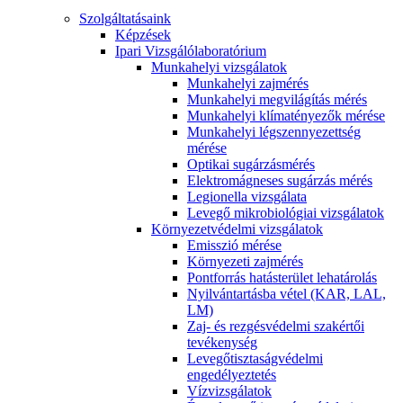
Szolgáltatásaink
Képzések
Ipari Vizsgálólaboratórium
Munkahelyi vizsgálatok
Munkahelyi zajmérés
Munkahelyi megvilágítás mérés
Munkahelyi klímatényezők mérése
Munkahelyi légszennyezettség
mérése
Optikai sugárzásmérés
Elektromágneses sugárzás mérés
Legionella vizsgálata
Levegő mikrobiológiai vizsgálatok
Környezetvédelmi vizsgálatok
Emisszió mérése
Környezeti zajmérés
Pontforrás hatásterület lehatárolás
Nyilvántartásba vétel (KAR, LAL,
LM)
Zaj- és rezgésvédelmi szakértői
tevékenység
Levegőtisztaságvédelmi
engedélyeztetés
Vízvizsgálatok