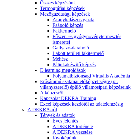
Összes képzésünk
Termográfiai képzések
Mezőgazdasági képzések
Aranykalászos gazda
Faápoló képzés
Fakitermelő
Fűszer- és gyógynövénytermesztés
ismeretei
Gallyazó-daraboló
Lakott-területi fakitermelő
Méhész
Pálinkakészítő képzés
E-learning megoldások
Folyamatbiztonsági Virtuális Akadémia
Erősáramú szakmai előképzettségre (pl.
villanyszerelő) épülő villamosipari képzéseink
A képzésről
Kapcsolat DEKRA Training
Excel képzések kezdőtől az adatelemzésig
A DEKRA-ról
Tények és adatok
Éves jelentés
A DEKRA története
A DEKRA vezetése
Jövőképünk