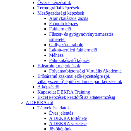
Összes képzésünk
Termográfiai képzések
Mezőgazdasági képzések
Aranykalászos gazda
Faápoló képzés
Fakitermelő
Fűszer- és gyógynövénytermesztés
ismeretei
Gallyazó-daraboló
Lakott-területi fakitermelő
Méhész
Pálinkakészítő képzés
E-learning megoldások
Folyamatbiztonsági Virtuális Akadémia
Erősáramú szakmai előképzettségre (pl.
villanyszerelő) épülő villamosipari képzéseink
A képzésről
Kapcsolat DEKRA Training
Excel képzések kezdőtől az adatelemzésig
A DEKRA-ról
Tények és adatok
Éves jelentés
A DEKRA története
A DEKRA vezetése
Jövőképünk