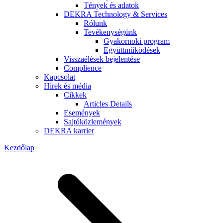
Tények és adatok
DEKRA Technology & Services
Rólunk
Tevékenységünk
Gyakornoki program
Együttműködések
Visszaélések bejelentése
Complience
Kapcsolat
Hírek és média
Cikkek
Articles Details
Események
Sajtóközlemények
DEKRA karrier
Kezdőlap