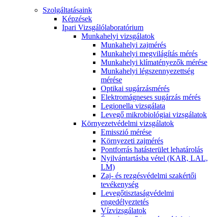
Szolgáltatásaink
Képzések
Ipari Vizsgálólaboratórium
Munkahelyi vizsgálatok
Munkahelyi zajmérés
Munkahelyi megvilágítás mérés
Munkahelyi klímatényezők mérése
Munkahelyi légszennyezettség
mérése
Optikai sugárzásmérés
Elektromágneses sugárzás mérés
Legionella vizsgálata
Levegő mikrobiológiai vizsgálatok
Környezetvédelmi vizsgálatok
Emisszió mérése
Környezeti zajmérés
Pontforrás hatásterület lehatárolás
Nyilvántartásba vétel (KAR, LAL,
LM)
Zaj- és rezgésvédelmi szakértői
tevékenység
Levegőtisztaságvédelmi
engedélyeztetés
Vízvizsgálatok