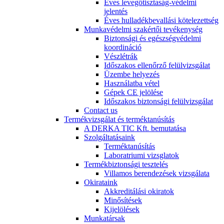
Éves levegőtisztaság-védelmi
jelentés
Éves hulladékbevallási kötelezettség
Munkavédelmi szakértői tevékenység
Biztonsági és egészségvédelmi
koordináció
Vészlétrák
Időszakos ellenőrző felülvizsgálat
Üzembe helyezés
Használatba vétel
Gépek CE jelölése
Időszakos biztonsági felülvizsgálat
Contact us
Termékvizsgálat és terméktanúsítás
A DERKA TIC Kft. bemutatása
Szolgáltatásaink
Terméktanúsítás
Laboratriumi vizsglatok
Termékbiztonsági tesztelés
Villamos berendezések vizsgálata
Okirataink
Akkreditálási okiratok
Minősítések
Kijelölések
Munkatársak