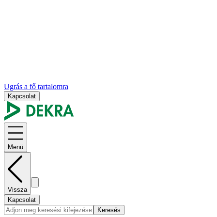
Ugrás a fő tartalomra
Kapcsolat
Menü
Vissza
Kapcsolat
Keresés