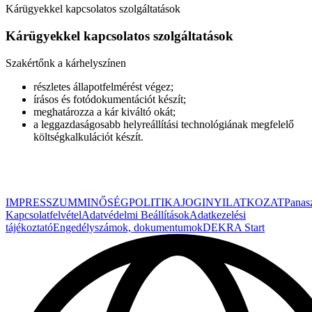
Kárügyekkel kapcsolatos szolgáltatások
Kárügyekkel kapcsolatos szolgáltatások
Szakértőnk a kárhelyszínen
részletes állapotfelmérést végez;
írásos és fotódokumentációt készít;
meghatározza a kár kiváltó okát;
a leggazdaságosabb helyreállítási technológiának megfelelő
költségkalkulációt készít.
IMPRESSZUM
MINŐSÉGPOLITIKA
JOGINYILATKOZAT
Panas
Kapcsolatfelvétel
Adatvédelmi Beállítások
Adatkezelési
tájékoztató
Engedélyszámok, dokumentumok
DEKRA Start