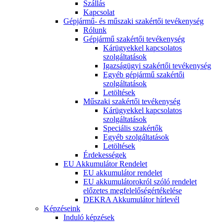
Szállás
Kapcsolat
Gépjármű- és műszaki szakértői tevékenység
Rólunk
Gépjármű szakértői tevékenység
Kárügyekkel kapcsolatos
szolgáltatások
Igazságügyi szakértői tevékenység
Egyéb gépjármű szakértői
szolgáltatások
Letöltések
Műszaki szakértői tevékenység
Kárügyekkel kapcsolatos
szolgáltatások
Speciális szakértők
Egyéb szolgáltatások
Letöltések
Érdekességek
EU Akkumulátor Rendelet
EU akkumulátor rendelet
EU akkumulátorokról szóló rendelet
előzetes megfelelőségértékelése
DEKRA Akkumulátor hírlevél
Képzéseink
Induló képzések