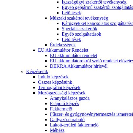
Igazságügyi szakértői tevékenység
Egyéb gépjármű szakértői szolgáltatá
Letöltések
Műszaki szakértői tevékenység
Kárügyekkel kapcsolatos szolgáltatás
Speciális szakértők
Egyéb szolgáltatások
Letöltések
Érdekességek
EU Akkumulátor Rendelet
EU akkumulátor rendelet
EU akkumulátorokról szóló rendelet előzete
DEKRA Akkumulátor hírlevél
Képzéseink
Induló képzések
Összes képzésünk
Termográfiai képzések
Mezőgazdasági képzések
Aranykalászos gazda
Faápoló képzés
Fakitermelő
Fűszer- és gyógynövénytermesztés ismeretei
Gallyazó-daraboló
Lakott-területi fakitermelő
Méhész