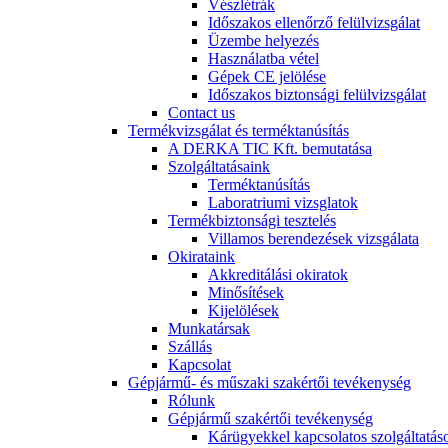
Vészlétrák
Időszakos ellenőrző felülvizsgálat
Üzembe helyezés
Használatba vétel
Gépek CE jelölése
Időszakos biztonsági felülvizsgálat
Contact us
Termékvizsgálat és terméktanúsítás
A DERKA TIC Kft. bemutatása
Szolgáltatásaink
Terméktanúsítás
Laboratriumi vizsglatok
Termékbiztonsági tesztelés
Villamos berendezések vizsgálata
Okirataink
Akkreditálási okiratok
Minősítések
Kijelölések
Munkatársak
Szállás
Kapcsolat
Gépjármű- és műszaki szakértői tevékenység
Rólunk
Gépjármű szakértői tevékenység
Kárügyekkel kapcsolatos szolgáltatás