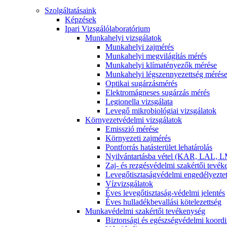
Szolgáltatásaink
Képzések
Ipari Vizsgálólaboratórium
Munkahelyi vizsgálatok
Munkahelyi zajmérés
Munkahelyi megvilágítás mérés
Munkahelyi klímatényezők mérése
Munkahelyi légszennyezettség mérés
Optikai sugárzásmérés
Elektromágneses sugárzás mérés
Legionella vizsgálata
Levegő mikrobiológiai vizsgálatok
Környezetvédelmi vizsgálatok
Emisszió mérése
Környezeti zajmérés
Pontforrás hatásterület lehatárolás
Nyilvántartásba vétel (KAR, LAL, L
Zaj- és rezgésvédelmi szakértői tevé
Levegőtisztaságvédelmi engedélyezte
Vízvizsgálatok
Éves levegőtisztaság-védelmi jelentés
Éves hulladékbevallási kötelezettség
Munkavédelmi szakértői tevékenység
Biztonsági és egészségvédelmi koordi