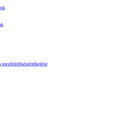
sok
ok
s megfelelőségértékelése