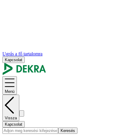
Ugrás a fő tartalomra
Kapcsolat
Menü
Vissza
Kapcsolat
Keresés