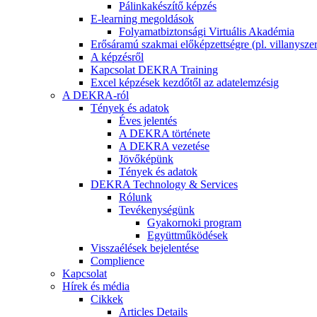
Pálinkakészítő képzés
E-learning megoldások
Folyamatbiztonsági Virtuális Akadémia
Erősáramú szakmai előképzettségre (pl. villanyszer
A képzésről
Kapcsolat DEKRA Training
Excel képzések kezdőtől az adatelemzésig
A DEKRA-ról
Tények és adatok
Éves jelentés
A DEKRA története
A DEKRA vezetése
Jövőképünk
Tények és adatok
DEKRA Technology & Services
Rólunk
Tevékenységünk
Gyakornoki program
Együttműködések
Visszaélések bejelentése
Complience
Kapcsolat
Hírek és média
Cikkek
Articles Details