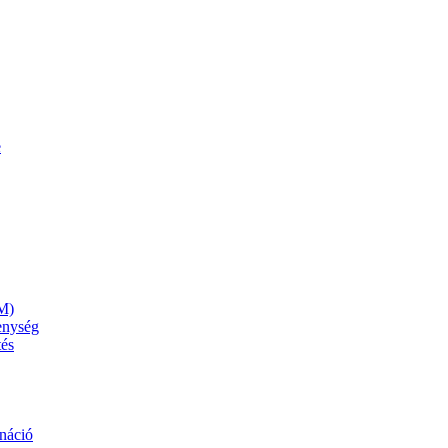
e
M)
kenység
tés
náció