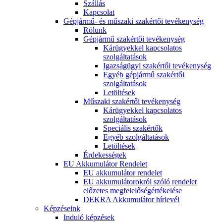
Szállás
Kapcsolat
Gépjármű- és műszaki szakértői tevékenység
Rólunk
Gépjármű szakértői tevékenység
Kárügyekkel kapcsolatos
szolgáltatások
Igazságügyi szakértői tevékenység
Egyéb gépjármű szakértői
szolgáltatások
Letöltések
Műszaki szakértői tevékenység
Kárügyekkel kapcsolatos
szolgáltatások
Speciális szakértők
Egyéb szolgáltatások
Letöltések
Érdekességek
EU Akkumulátor Rendelet
EU akkumulátor rendelet
EU akkumulátorokról szóló rendelet
előzetes megfelelőségértékelése
DEKRA Akkumulátor hírlevél
Képzéseink
Induló képzések