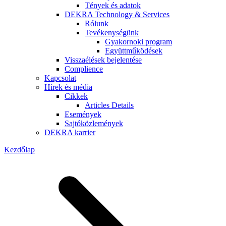
Tények és adatok
DEKRA Technology & Services
Rólunk
Tevékenységünk
Gyakornoki program
Együttműködések
Visszaélések bejelentése
Complience
Kapcsolat
Hírek és média
Cikkek
Articles Details
Események
Sajtóközlemények
DEKRA karrier
Kezdőlap