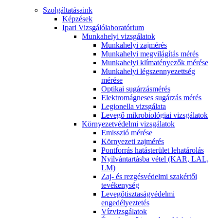
Szolgáltatásaink
Képzések
Ipari Vizsgálólaboratórium
Munkahelyi vizsgálatok
Munkahelyi zajmérés
Munkahelyi megvilágítás mérés
Munkahelyi klímatényezők mérése
Munkahelyi légszennyezettség
mérése
Optikai sugárzásmérés
Elektromágneses sugárzás mérés
Legionella vizsgálata
Levegő mikrobiológiai vizsgálatok
Környezetvédelmi vizsgálatok
Emisszió mérése
Környezeti zajmérés
Pontforrás hatásterület lehatárolás
Nyilvántartásba vétel (KAR, LAL,
LM)
Zaj- és rezgésvédelmi szakértői
tevékenység
Levegőtisztaságvédelmi
engedélyeztetés
Vízvizsgálatok