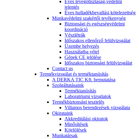
Éves levegőtisztaság-védelmi
jelentés
Éves hulladékbevallási kötelezettség
Munkavédelmi szakértői tevékenység
Biztonsági és egészségvédelmi
koordináció
Vészlétrák
Időszakos ellenőrző felülvizsgálat
Üzembe helyezés
Használatba vétel
Gépek CE jelölése
Időszakos biztonsági felülvizsgálat
Contact us
Termékvizsgálat és terméktanúsítás
A DERKA TIC Kft. bemutatása
Szolgáltatásaink
Terméktanúsítás
Laboratriumi vizsglatok
Termékbiztonsági tesztelés
Villamos berendezések vizsgálata
Okirataink
Akkreditálási okiratok
Minősítések
Kijelölések
Munkatársak