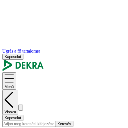
Ugrás a fő tartalomra
Kapcsolat
Menü
Vissza
Kapcsolat
Keresés