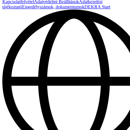
Kapcsolatfelvétel
Adatvédelmi Beállítások
Adatkezelési
tájékoztató
Engedélyszámok, dokumentumok
DEKRA Start