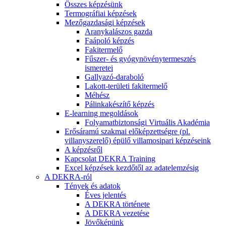
Összes képzésünk
Termográfiai képzések
Mezőgazdasági képzések
Aranykalászos gazda
Faápoló képzés
Fakitermelő
Fűszer- és gyógynövénytermesztés
ismeretei
Gallyazó-daraboló
Lakott-területi fakitermelő
Méhész
Pálinkakészítő képzés
E-learning megoldások
Folyamatbiztonsági Virtuális Akadémia
Erősáramú szakmai előképzettségre (pl.
villanyszerelő) épülő villamosipari képzéseink
A képzésről
Kapcsolat DEKRA Training
Excel képzések kezdőtől az adatelemzésig
A DEKRA-ról
Tények és adatok
Éves jelentés
A DEKRA története
A DEKRA vezetése
Jövőképünk