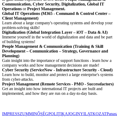
Communication, Cyber Security, Digitalization, Global IT
Operations
or
Project Management.
Global IT Operations (M365 - Command & Control Center –
Client Management)
Learn about a large company's operating systems and develop your
problem-solving skills!
Digitalization (Global Integration Layer – iOT – Data & AI)
Immerse yourself in the world of digitalization and data and be part
of building systems!
People Management & Communication (Training & Skill
Development – Communication – Strategy, Governance and
Planning)
Gain insight into the importance of support functions - learn how a
company works and how management decisions are made!
Cyber Security (ServiceNow - Infrastructure Security - Cloud)
Learn how to build, monitor and protect a large enterprise's systems
from cyber-attacks.
Project Management (Remote Services - PMO - Successfactors)
Get an insight into how international IT projects are built and
implemented, and how they are run on a day-to-day basis.
IMPRESSZUM
MINŐSÉGPOLITIKA
JOGINYILATKOZAT
Panas