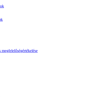
sok
ok
s megfelelőségértékelése