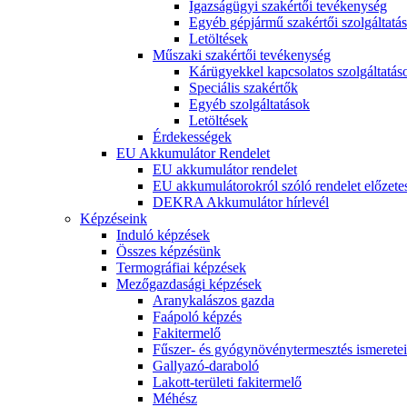
Igazságügyi szakértői tevékenység
Egyéb gépjármű szakértői szolgáltatá
Letöltések
Műszaki szakértői tevékenység
Kárügyekkel kapcsolatos szolgáltatás
Speciális szakértők
Egyéb szolgáltatások
Letöltések
Érdekességek
EU Akkumulátor Rendelet
EU akkumulátor rendelet
EU akkumulátorokról szóló rendelet előzete
DEKRA Akkumulátor hírlevél
Képzéseink
Induló képzések
Összes képzésünk
Termográfiai képzések
Mezőgazdasági képzések
Aranykalászos gazda
Faápoló képzés
Fakitermelő
Fűszer- és gyógynövénytermesztés ismeretei
Gallyazó-daraboló
Lakott-területi fakitermelő
Méhész