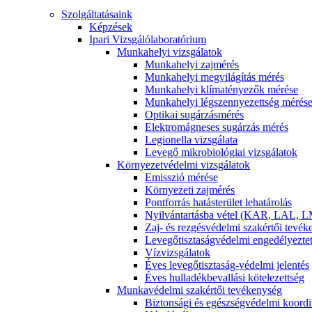
Szolgáltatásaink
Képzések
Ipari Vizsgálólaboratórium
Munkahelyi vizsgálatok
Munkahelyi zajmérés
Munkahelyi megvilágítás mérés
Munkahelyi klímatényezők mérése
Munkahelyi légszennyezettség mérés
Optikai sugárzásmérés
Elektromágneses sugárzás mérés
Legionella vizsgálata
Levegő mikrobiológiai vizsgálatok
Környezetvédelmi vizsgálatok
Emisszió mérése
Környezeti zajmérés
Pontforrás hatásterület lehatárolás
Nyilvántartásba vétel (KAR, LAL, L
Zaj- és rezgésvédelmi szakértői tevé
Levegőtisztaságvédelmi engedélyezte
Vízvizsgálatok
Éves levegőtisztaság-védelmi jelentés
Éves hulladékbevallási kötelezettség
Munkavédelmi szakértői tevékenység
Biztonsági és egészségvédelmi koordi