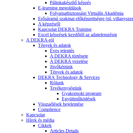
Pálinkakészítő képzés
E-learning megoldások
Folyamatbiztonsági Virtuális Akadémia
Erősáramú szakmai előképzettségre (pl. villanyszer
A képzésről
Kapcsolat DEKRA Training
Excel képzések kezdőtől az adatelemzésig
A DEKRA-ról
Tények és adatok
Éves jelentés
A DEKRA története
A DEKRA vezetése
Jövőképünk
Tények és adatok
DEKRA Technology & Services
Rólunk
Tevékenységünk
Gyakornoki program
Együttműködések
Visszaélések bejelentése
Complience
Kapcsolat
Hírek és média
Cikkek
Articles Details