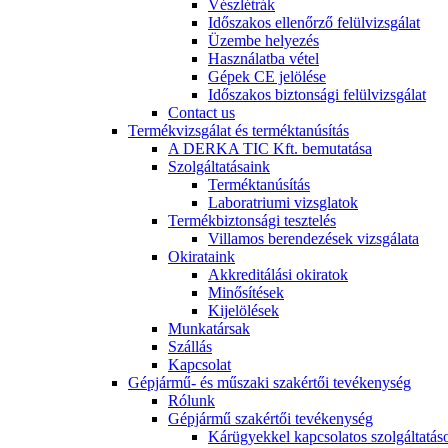
Vészlétrák
Időszakos ellenőrző felülvizsgálat
Üzembe helyezés
Használatba vétel
Gépek CE jelölése
Időszakos biztonsági felülvizsgálat
Contact us
Termékvizsgálat és terméktanúsítás
A DERKA TIC Kft. bemutatása
Szolgáltatásaink
Terméktanúsítás
Laboratriumi vizsglatok
Termékbiztonsági tesztelés
Villamos berendezések vizsgálata
Okirataink
Akkreditálási okiratok
Minősítések
Kijelölések
Munkatársak
Szállás
Kapcsolat
Gépjármű- és műszaki szakértői tevékenység
Rólunk
Gépjármű szakértői tevékenység
Kárügyekkel kapcsolatos szolgáltatás