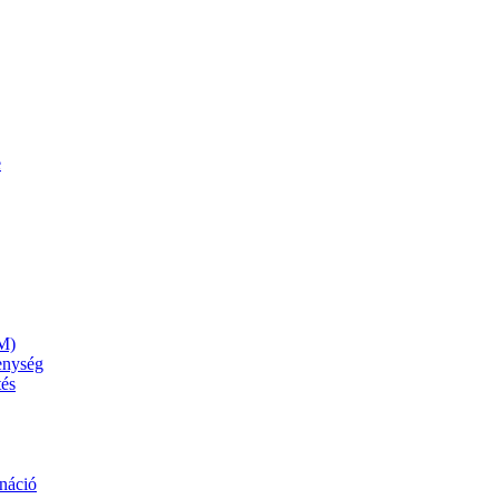
e
M)
kenység
tés
náció