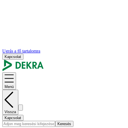
Ugrás a fő tartalomra
Kapcsolat
Menü
Vissza
Kapcsolat
Keresés