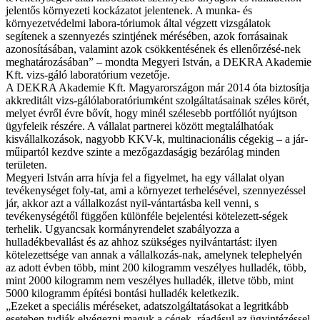
jelentős környezeti kockázatot jelentenek. A munka- és
környezetvédelmi labora-tóriumok által végzett vizsgálatok
segítenek a szennyezés szintjének mérésében, azok forrásainak
azonosításában, valamint azok csökkentésének és ellenőrzésé-nek
meghatározásában” – mondta Megyeri István, a DEKRA Akademie
Kft. vizs-gáló laboratórium vezetője.
A DEKRA Akademie Kft. Magyarországon már 2014 óta biztosítja
akkreditált vizs-gálólaboratóriumként szolgáltatásainak széles körét,
melyet évről évre bővít, hogy minél szélesebb portfóliót nyújtson
ügyfeleik részére. A vállalat partnerei között megtalálhatóak
kisvállalkozások, nagyobb KKV-k, multinacionális cégekig – a jár-
műipartól kezdve szinte a mezőgazdaságig bezárólag minden
területen.
Megyeri István arra hívja fel a figyelmet, ha egy vállalat olyan
tevékenységet foly-tat, ami a környezet terhelésével, szennyezéssel
jár, akkor azt a vállalkozást nyil-vántartásba kell venni, s
tevékenységétől függően különféle bejelentési kötelezett-ségek
terhelik. Ugyancsak kormányrendelet szabályozza a
hulladékbevallást és az ahhoz szükséges nyilvántartást: ilyen
kötelezettsége van annak a vállalkozás-nak, amelynek telephelyén
az adott évben több, mint 200 kilogramm veszélyes hulladék, több,
mint 2000 kilogramm nem veszélyes hulladék, illetve több, mint
5000 kilogramm építési bontási hulladék keletkezik.
„Ezeket a speciális méréseket, adatszolgáltatásokat a legritkább
eseteben tudják elvégezni maguk a cégek, ráadásul az ügyintézéssel