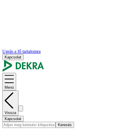
Ugrás a fő tartalomra
Kapcsolat
Menü
Vissza
Kapcsolat
Keresés