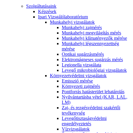
Szolgáltatásaink
Képzések
Ipari Vizsgálólaboratórium
Munkahelyi vizsgálatok
Munkahelyi zajmérés
Munkahelyi megvilágítás mérés
Munkahelyi klímatényezők mérése
Munkahelyi légszennyezettség
mérése
Optikai sugárzásmérés
Elektromágneses sugárzás mérés
Legionella vizsgálata
Levegő mikrobiológiai vizsgálatok
Környezetvédelmi vizsgálatok
Emisszió mérése
Környezeti zajmérés
Pontforrás hatásterület lehatárolás
Nyilvántartásba vétel (KAR, LAL,
LM)
Zaj- és rezgésvédelmi szakértői
tevékenység
Levegőtisztaságvédelmi
engedélyeztetés
Vízvizsgálatok