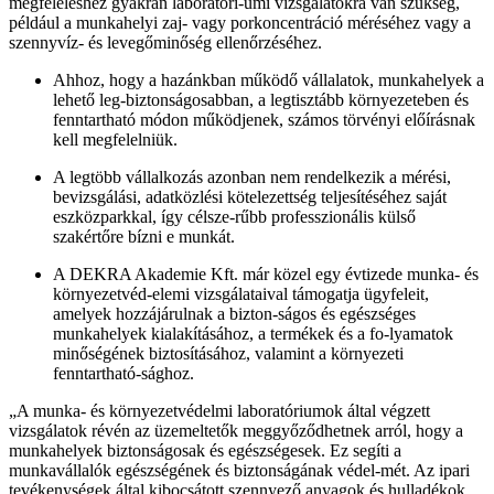
megfeleléshez gyakran laboratóri-umi vizsgálatokra van szükség,
például a munkahelyi zaj- vagy porkoncentráció méréséhez vagy a
szennyvíz- és levegőminőség ellenőrzéséhez.
Ahhoz, hogy a hazánkban működő vállalatok, munkahelyek a
lehető leg-biztonságosabban, a legtisztább környezeteben és
fenntartható módon működjenek, számos törvényi előírásnak
kell megfelelniük.
A legtöbb vállalkozás azonban nem rendelkezik a mérési,
bevizsgálási, adatközlési kötelezettség teljesítéséhez saját
eszközparkkal, így célsze-rűbb professzionális külső
szakértőre bízni e munkát.
A DEKRA Akademie Kft. már közel egy évtizede munka- és
környezetvéd-elemi vizsgálataival támogatja ügyfeleit,
amelyek hozzájárulnak a bizton-ságos és egészséges
munkahelyek kialakításához, a termékek és a fo-lyamatok
minőségének biztosításához, valamint a környezeti
fenntartható-sághoz.
„A munka- és környezetvédelmi laboratóriumok által végzett
vizsgálatok révén az üzemeltetők meggyőződhetnek arról, hogy a
munkahelyek biztonságosak és egészségesek. Ez segíti a
munkavállalók egészségének és biztonságának védel-mét. Az ipari
tevékenységek által kibocsátott szennyező anyagok és hulladékok