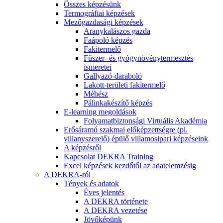
Összes képzésünk
Termográfiai képzések
Mezőgazdasági képzések
Aranykalászos gazda
Faápoló képzés
Fakitermelő
Fűszer- és gyógynövénytermesztés
ismeretei
Gallyazó-daraboló
Lakott-területi fakitermelő
Méhész
Pálinkakészítő képzés
E-learning megoldások
Folyamatbiztonsági Virtuális Akadémia
Erősáramú szakmai előképzettségre (pl.
villanyszerelő) épülő villamosipari képzéseink
A képzésről
Kapcsolat DEKRA Training
Excel képzések kezdőtől az adatelemzésig
A DEKRA-ról
Tények és adatok
Éves jelentés
A DEKRA története
A DEKRA vezetése
Jövőképünk