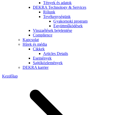
Tények és adatok
DEKRA Technology & Services
Rólunk
Tevékenységünk
Gyakornoki program
Együttműködések
Visszaélések bejelentése
Complience
Kapcsolat
Hírek és média
Cikkek
Articles Details
Események
Sajtóközlemények
DEKRA karrier
Kezdőlap