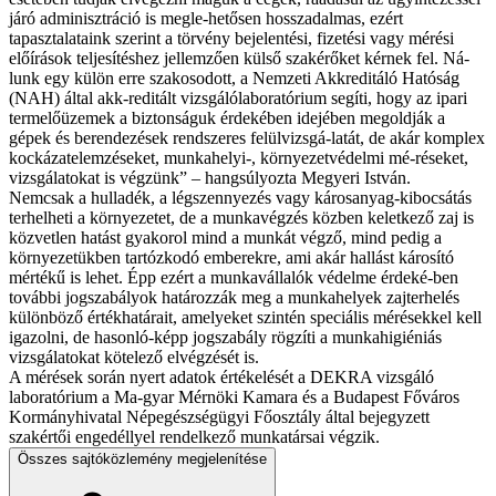
járó adminisztráció is megle-hetősen hosszadalmas, ezért
tapasztalataink szerint a törvény bejelentési, fizetési vagy mérési
előírások teljesítéshez jellemzően külső szakérőket kérnek fel. Ná-
lunk egy külön erre szakosodott, a Nemzeti Akkreditáló Hatóság
(NAH) által akk-reditált vizsgálólaboratórium segíti, hogy az ipari
termelőüzemek a biztonságuk érdekében idejében megoldják a
gépek és berendezések rendszeres felülvizsgá-latát, de akár komplex
kockázatelemzéseket, munkahelyi-, környezetvédelmi mé-réseket,
vizsgálatokat is végzünk” – hangsúlyozta Megyeri István.
Nemcsak a hulladék, a légszennyezés vagy károsanyag-kibocsátás
terhelheti a környezetet, de a munkavégzés közben keletkező zaj is
közvetlen hatást gyakorol mind a munkát végző, mind pedig a
környezetükben tartózkodó emberekre, ami akár hallást károsító
mértékű is lehet. Épp ezért a munkavállalók védelme érdeké-ben
további jogszabályok határozzák meg a munkahelyek zajterhelés
különböző értékhatárait, amelyeket szintén speciális mérésekkel kell
igazolni, de hasonló-képp jogszabály rögzíti a munkahigiéniás
vizsgálatokat kötelező elvégzését is.
A mérések során nyert adatok értékelését a DEKRA vizsgáló
laboratórium a Ma-gyar Mérnöki Kamara és a Budapest Főváros
Kormányhivatal Népegészségügyi Főosztály által bejegyzett
szakértői engedéllyel rendelkező munkatársai végzik.
Összes sajtóközlemény megjelenítése