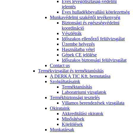
Éves levegőtisztaság-védelmi
jelentés
Éves hulladékbevallási kötelezettség
Munkavédelmi szakértői tevékenység
Biztonsági és egészségvédelmi
koordináció
Vészlétrák
Időszakos ellenőrző felülvizsgálat
Üzembe helyezés
Használatba vétel
Gépek CE jelölése
Időszakos biztonsági felülvizsgálat
Contact us
Termékvizsgálat és terméktanúsítás
A DERKA TIC Kft. bemutatása
Szolgáltatásaink
Terméktanúsítás
Laboratriumi vizsglatok
Termékbiztonsági tesztelés
Villamos berendezések vizsgálata
Okirataink
Akkreditálási okiratok
Minősítések
Kijelölések
Munkatársak