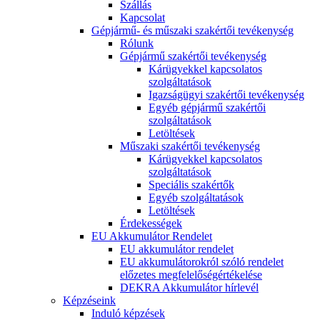
Szállás
Kapcsolat
Gépjármű- és műszaki szakértői tevékenység
Rólunk
Gépjármű szakértői tevékenység
Kárügyekkel kapcsolatos
szolgáltatások
Igazságügyi szakértői tevékenység
Egyéb gépjármű szakértői
szolgáltatások
Letöltések
Műszaki szakértői tevékenység
Kárügyekkel kapcsolatos
szolgáltatások
Speciális szakértők
Egyéb szolgáltatások
Letöltések
Érdekességek
EU Akkumulátor Rendelet
EU akkumulátor rendelet
EU akkumulátorokról szóló rendelet
előzetes megfelelőségértékelése
DEKRA Akkumulátor hírlevél
Képzéseink
Induló képzések