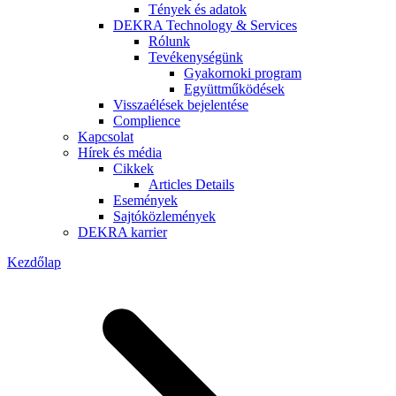
Tények és adatok
DEKRA Technology & Services
Rólunk
Tevékenységünk
Gyakornoki program
Együttműködések
Visszaélések bejelentése
Complience
Kapcsolat
Hírek és média
Cikkek
Articles Details
Események
Sajtóközlemények
DEKRA karrier
Kezdőlap