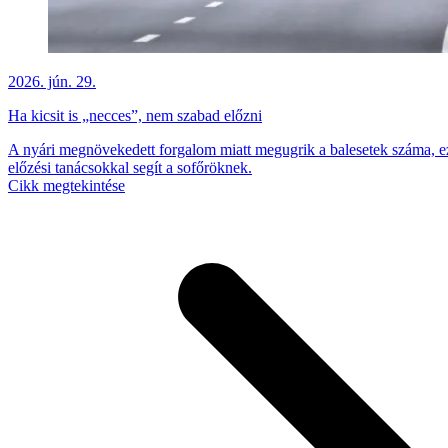
2026. jún. 29.
Ha kicsit is „necces”, nem szabad előzni
A nyári megnövekedett forgalom miatt megugrik a balesetek száma, 
előzési tanácsokkal segít a sofőröknek.
Cikk megtekintése