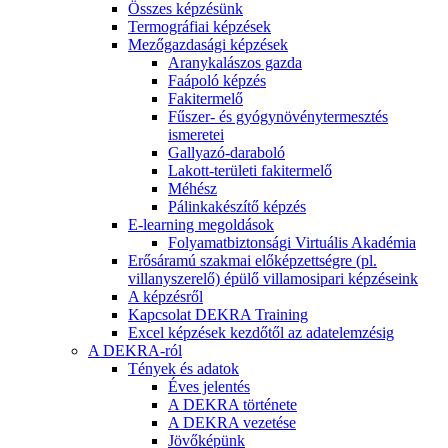
Összes képzésünk
Termográfiai képzések
Mezőgazdasági képzések
Aranykalászos gazda
Faápoló képzés
Fakitermelő
Fűszer- és gyógynövénytermesztés
ismeretei
Gallyazó-daraboló
Lakott-területi fakitermelő
Méhész
Pálinkakészítő képzés
E-learning megoldások
Folyamatbiztonsági Virtuális Akadémia
Erősáramú szakmai előképzettségre (pl.
villanyszerelő) épülő villamosipari képzéseink
A képzésről
Kapcsolat DEKRA Training
Excel képzések kezdőtől az adatelemzésig
A DEKRA-ról
Tények és adatok
Éves jelentés
A DEKRA története
A DEKRA vezetése
Jövőképünk