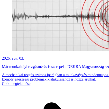
2026. aug. 03.
Már munkahelyi rezgésmérés is szerepel a DEKRA Magyarország sz
A mechanikai rezgés számos iparágban a munkavégzés mindennapos v
komoly egészségi problémák kialakulásához is hozzájárulhat.
Cikk megtekintése