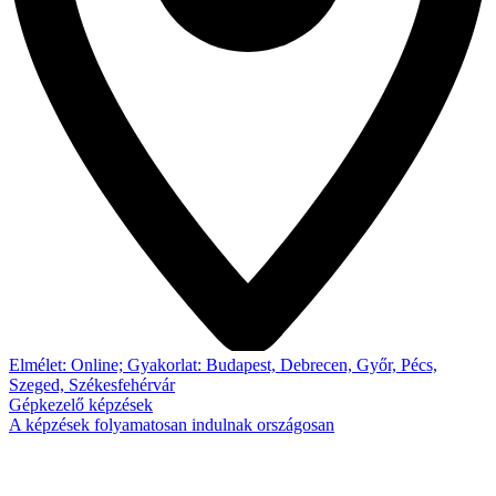
Elmélet: Online; Gyakorlat: Budapest, Debrecen, Győr, Pécs,
Szeged, Székesfehérvár
Gépkezelő képzések
A képzések folyamatosan indulnak országosan