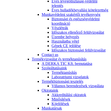
Éves levegőtisztaság-védelmi
jelentés
Éves hulladékbevallási kötelezettség
Munkavédelmi szakértői tevékenység
Biztonsági és egészségvédelmi
koordináció
Vészlétrák
Időszakos ellenőrző felülvizsgálat
Üzembe helyezés
Használatba vétel
Gépek CE jelölése
Időszakos biztonsági felülvizsgálat
Contact us
Termékvizsgálat és terméktanúsítás
A DERKA TIC Kft. bemutatása
Szolgáltatásaink
Terméktanúsítás
Laboratriumi vizsglatok
Termékbiztonsági tesztelés
Villamos berendezések vizsgálata
Okirataink
Akkreditálási okiratok
Minősítések
Kijelölések
Munkatársak