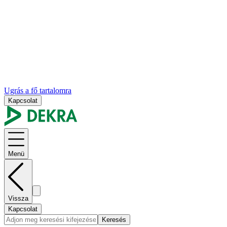
Ugrás a fő tartalomra
Kapcsolat
Menü
Vissza
Kapcsolat
Keresés