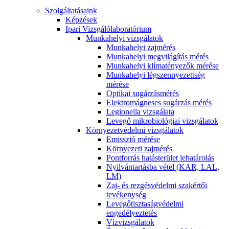
Szolgáltatásaink
Képzések
Ipari Vizsgálólaboratórium
Munkahelyi vizsgálatok
Munkahelyi zajmérés
Munkahelyi megvilágítás mérés
Munkahelyi klímatényezők mérése
Munkahelyi légszennyezettség
mérése
Optikai sugárzásmérés
Elektromágneses sugárzás mérés
Legionella vizsgálata
Levegő mikrobiológiai vizsgálatok
Környezetvédelmi vizsgálatok
Emisszió mérése
Környezeti zajmérés
Pontforrás hatásterület lehatárolás
Nyilvántartásba vétel (KAR, LAL,
LM)
Zaj- és rezgésvédelmi szakértői
tevékenység
Levegőtisztaságvédelmi
engedélyeztetés
Vízvizsgálatok