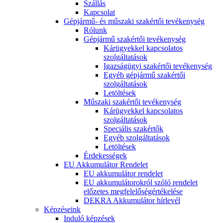
Szállás
Kapcsolat
Gépjármű- és műszaki szakértői tevékenység
Rólunk
Gépjármű szakértői tevékenység
Kárügyekkel kapcsolatos
szolgáltatások
Igazságügyi szakértői tevékenység
Egyéb gépjármű szakértői
szolgáltatások
Letöltések
Műszaki szakértői tevékenység
Kárügyekkel kapcsolatos
szolgáltatások
Speciális szakértők
Egyéb szolgáltatások
Letöltések
Érdekességek
EU Akkumulátor Rendelet
EU akkumulátor rendelet
EU akkumulátorokról szóló rendelet
előzetes megfelelőségértékelése
DEKRA Akkumulátor hírlevél
Képzéseink
Induló képzések