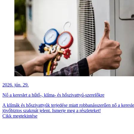
2026. jún. 29.
Nő a kereslet a hűtő-, klíma- és hőszivattyú-szerelőkre
A klímák és hőszivattyúk terjedése miatt robbanásszerűen nő a kereslet
jövőbiztos szakmát jelent. Ismerje meg a részleteket!
Cikk megtekintése