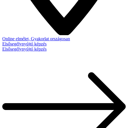
Online elmélet, Gyakorlat országosan
Elsősegélynyújtó képzés
Elsősegélynyújtó képzés