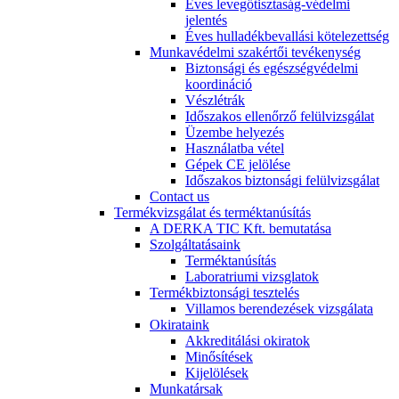
Éves levegőtisztaság-védelmi
jelentés
Éves hulladékbevallási kötelezettség
Munkavédelmi szakértői tevékenység
Biztonsági és egészségvédelmi
koordináció
Vészlétrák
Időszakos ellenőrző felülvizsgálat
Üzembe helyezés
Használatba vétel
Gépek CE jelölése
Időszakos biztonsági felülvizsgálat
Contact us
Termékvizsgálat és terméktanúsítás
A DERKA TIC Kft. bemutatása
Szolgáltatásaink
Terméktanúsítás
Laboratriumi vizsglatok
Termékbiztonsági tesztelés
Villamos berendezések vizsgálata
Okirataink
Akkreditálási okiratok
Minősítések
Kijelölések
Munkatársak