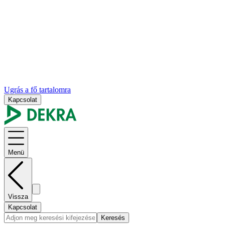
Ugrás a fő tartalomra
Kapcsolat
Menü
Vissza
Kapcsolat
Keresés