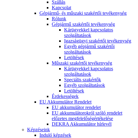
Szállás
Kapcsolat
Gépjármű- és műszaki szakértői tevékenység
Rólunk
Gépjármű szakértői tevékenység
Kárügyekkel kapcsolatos
szolgáltatások
Igazságügyi szakértői tevékenység
Egyéb gépjármű szakértői
szolgáltatások
Letöltések
Műszaki szakértői tevékenység
Kárügyekkel kapcsolatos
szolgáltatások
Speciális szakértők
Egyéb szolgáltatások
Letöltések
Érdekességek
EU Akkumulátor Rendelet
EU akkumulátor rendelet
EU akkumulátorokról szóló rendelet
előzetes megfelelőségértékelése
DEKRA Akkumulátor hírlevél
Képzéseink
Induló képzések