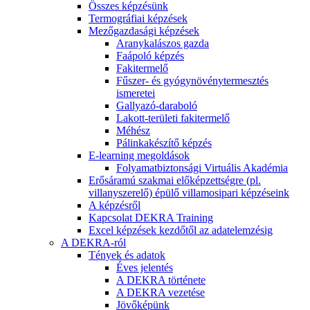
Összes képzésünk
Termográfiai képzések
Mezőgazdasági képzések
Aranykalászos gazda
Faápoló képzés
Fakitermelő
Fűszer- és gyógynövénytermesztés
ismeretei
Gallyazó-daraboló
Lakott-területi fakitermelő
Méhész
Pálinkakészítő képzés
E-learning megoldások
Folyamatbiztonsági Virtuális Akadémia
Erősáramú szakmai előképzettségre (pl.
villanyszerelő) épülő villamosipari képzéseink
A képzésről
Kapcsolat DEKRA Training
Excel képzések kezdőtől az adatelemzésig
A DEKRA-ról
Tények és adatok
Éves jelentés
A DEKRA története
A DEKRA vezetése
Jövőképünk