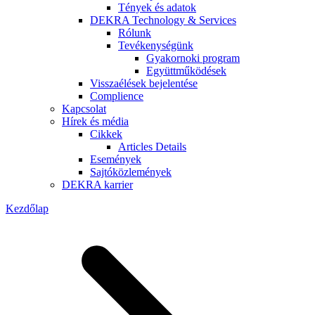
Tények és adatok
DEKRA Technology & Services
Rólunk
Tevékenységünk
Gyakornoki program
Együttműködések
Visszaélések bejelentése
Complience
Kapcsolat
Hírek és média
Cikkek
Articles Details
Események
Sajtóközlemények
DEKRA karrier
Kezdőlap