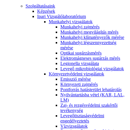
Szolgáltatásaink
Képzések
Ipari Vizsgálólaboratórium
Munkahelyi vizsgálatok
Munkahelyi zajmérés
Munkahelyi megvilágítás mérés
Munkahelyi klímatényezők mérése
Munkahelyi légszennyezettség
mérése
Optikai sugárzásmérés
Elektromágneses sugárzás mérés
Legionella vizsgálata
Levegő mikrobiológiai vizsgálatok
Környezetvédelmi vizsgálatok
Emisszió mérése
Környezeti zajmérés
Pontforrás hatásterület lehatárolás
Nyilvántartásba vétel (KAR, LAL,
LM)
Zaj- és rezgésvédelmi szakértői
tevékenység
Levegőtisztaságvédelmi
engedélyeztetés
Vízvizsgálatok