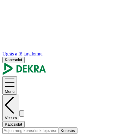
Ugrás a fő tartalomra
Kapcsolat
Menü
Vissza
Kapcsolat
Keresés