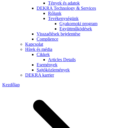
Tények és adatok
DEKRA Technology & Services
Rólunk
Tevékenységünk
Gyakornoki program
Együttműködések
Visszaélések bejelentése
Complience
Kapcsolat
Hírek és média
Cikkek
Articles Details
Események
Sajtóközlemények
DEKRA karrier
Kezdőlap