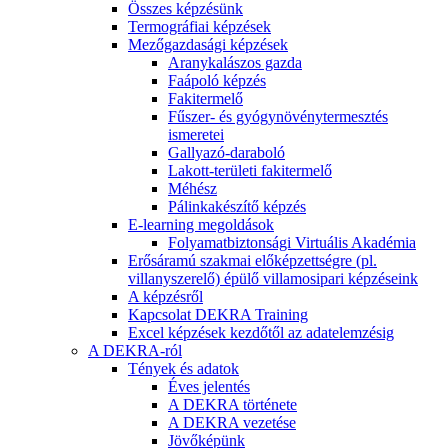
Összes képzésünk
Termográfiai képzések
Mezőgazdasági képzések
Aranykalászos gazda
Faápoló képzés
Fakitermelő
Fűszer- és gyógynövénytermesztés
ismeretei
Gallyazó-daraboló
Lakott-területi fakitermelő
Méhész
Pálinkakészítő képzés
E-learning megoldások
Folyamatbiztonsági Virtuális Akadémia
Erősáramú szakmai előképzettségre (pl.
villanyszerelő) épülő villamosipari képzéseink
A képzésről
Kapcsolat DEKRA Training
Excel képzések kezdőtől az adatelemzésig
A DEKRA-ról
Tények és adatok
Éves jelentés
A DEKRA története
A DEKRA vezetése
Jövőképünk