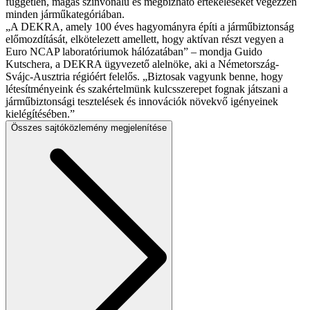
független, magas színvonalú és megbízható értékeléseket végezzen
minden járműkategóriában.
„A DEKRA, amely 100 éves hagyományra építi a járműbiztonság
előmozdítását, elkötelezett amellett, hogy aktívan részt vegyen a
Euro NCAP laboratóriumok hálózatában” – mondja Guido
Kutschera, a DEKRA ügyvezető alelnöke, aki a Németország-
Svájc-Ausztria régióért felelős. „Biztosak vagyunk benne, hogy
létesítményeink és szakértelmünk kulcsszerepet fognak játszani a
járműbiztonsági tesztelések és innovációk növekvő igényeinek
kielégítésében.”
Összes sajtóközlemény megjelenítése