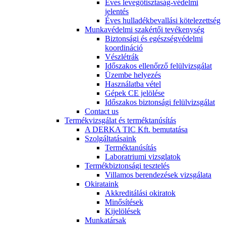
Éves levegőtisztaság-védelmi
jelentés
Éves hulladékbevallási kötelezettség
Munkavédelmi szakértői tevékenység
Biztonsági és egészségvédelmi
koordináció
Vészlétrák
Időszakos ellenőrző felülvizsgálat
Üzembe helyezés
Használatba vétel
Gépek CE jelölése
Időszakos biztonsági felülvizsgálat
Contact us
Termékvizsgálat és terméktanúsítás
A DERKA TIC Kft. bemutatása
Szolgáltatásaink
Terméktanúsítás
Laboratriumi vizsglatok
Termékbiztonsági tesztelés
Villamos berendezések vizsgálata
Okirataink
Akkreditálási okiratok
Minősítések
Kijelölések
Munkatársak