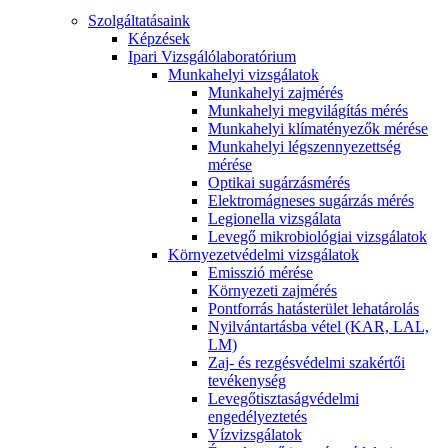
Szolgáltatásaink
Képzések
Ipari Vizsgálólaboratórium
Munkahelyi vizsgálatok
Munkahelyi zajmérés
Munkahelyi megvilágítás mérés
Munkahelyi klímatényezők mérése
Munkahelyi légszennyezettség
mérése
Optikai sugárzásmérés
Elektromágneses sugárzás mérés
Legionella vizsgálata
Levegő mikrobiológiai vizsgálatok
Környezetvédelmi vizsgálatok
Emisszió mérése
Környezeti zajmérés
Pontforrás hatásterület lehatárolás
Nyilvántartásba vétel (KAR, LAL,
LM)
Zaj- és rezgésvédelmi szakértői
tevékenység
Levegőtisztaságvédelmi
engedélyeztetés
Vízvizsgálatok