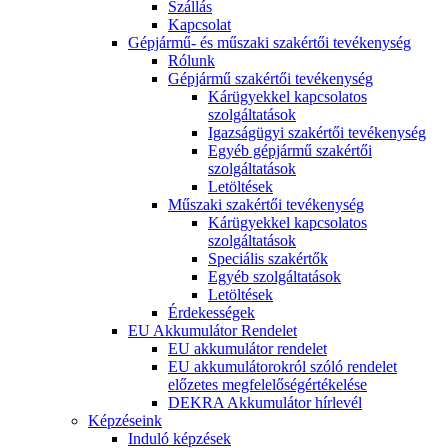
Szállás
Kapcsolat
Gépjármű- és műszaki szakértői tevékenység
Rólunk
Gépjármű szakértői tevékenység
Kárügyekkel kapcsolatos
szolgáltatások
Igazságügyi szakértői tevékenység
Egyéb gépjármű szakértői
szolgáltatások
Letöltések
Műszaki szakértői tevékenység
Kárügyekkel kapcsolatos
szolgáltatások
Speciális szakértők
Egyéb szolgáltatások
Letöltések
Érdekességek
EU Akkumulátor Rendelet
EU akkumulátor rendelet
EU akkumulátorokról szóló rendelet
előzetes megfelelőségértékelése
DEKRA Akkumulátor hírlevél
Képzéseink
Induló képzések