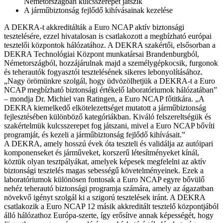
Németországban kulcsszerepet játszik
A járműbiztonság fejlődő kihívásainak kezelése
A DEKRA-t akkreditálták a Euro NCAP aktív biztonsági
tesztelésére, ezzel hivatalosan is csatlakozott a megbízható európai
tesztelői központok hálózatához. A DEKRA szakértői, elsősorban a
DEKRA Technológiai Központ munkatársai Brandenburgból,
Németországból, hozzájárulnak majd a személygépkocsik, furgonok
és teherautók fogyasztói tesztelésének sikeres lebonyolításához.
„Nagy örömünkre szolgál, hogy üdvözölhetjük a DEKRA-t a Euro
NCAP megbízható biztonsági értékelő laboratóriumok hálózatában”
– mondja Dr. Michiel van Ratingen, a Euro NCAP főtitkára. „A
DEKRA kiemelkedő elkötelezettséget mutatott a járműbiztonság
fejlesztésében különböző kategóriákban. Kiváló felszereltségük és
szakértelmük kulcsszerepet fog játszani, mivel a Euro NCAP bővíti
programját, és kezeli a járműbiztonság fejlődő kihívásait.”
A DEKRA, amely hosszú évek óta teszteli és validálja az autóipari
komponenseket és járműveket, korszerű létesítményeket kínál,
köztük olyan tesztpályákat, amelyek képesek megfelelni az aktív
biztonsági tesztelés magas sebességű követelményeinek. Ezek a
laboratóriumok különösen fontosak a Euro NCAP egyre bővülő
nehéz teherautó biztonsági programja számára, amely az ágazatban
növekvő igényt szolgál ki a szigorú tesztelések iránt. A DEKRA
csatlakozik a Euro NCAP 12 másik akkreditált tesztelő központjából
álló hálózathoz Európa-szerte, így erősítve annak képességét, hogy