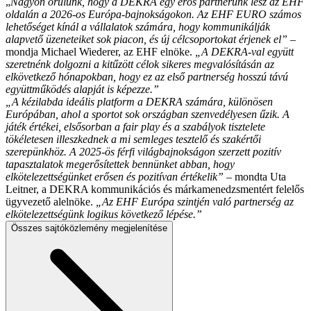
„
Nagyon örülünk, hogy a DEKRA egy erős partnerünk lesz az EHF
oldalán a 2026-os Európa-bajnokságokon. Az EHF EURO számos
lehetőséget kínál a vállalatok számára, hogy kommunikálják
alapvető üzeneteiket sok piacon, és új célcsoportokat érjenek el”
–
mondja Michael Wiederer, az EHF elnöke.
„A DEKRA-val együtt
szeretnénk dolgozni a kitűzött célok sikeres megvalósításán az
elkövetkező hónapokban, hogy ez az első partnerség hosszú távú
együttműködés alapját is képezze.”
„A kézilabda ideális platform a DEKRA számára, különösen
Európában, ahol a sportot sok országban szenvedélyesen űzik. A
játék értékei, elsősorban a fair play és a szabályok tisztelete
tökéletesen illeszkednek a mi semleges tesztelő és szakértői
szerepünkhöz. A 2025-ös férfi világbajnokságon szerzett pozitív
tapasztalatok megerősítettek bennünket abban, hogy
elkötelezettségünket erősen és pozitívan értékelik”
– mondta Uta
Leitner, a DEKRA kommunikációs és márkamenedzsmentért felelős
ügyvezető alelnöke.
„Az EHF Európa szintjén való partnerség az
elkötelezettségünk logikus következő lépése.”
Összes sajtóközlemény megjelenítése