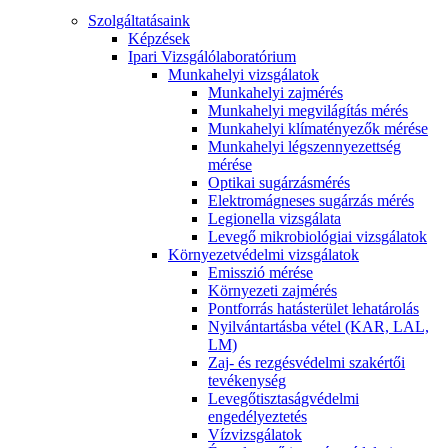
Szolgáltatásaink
Képzések
Ipari Vizsgálólaboratórium
Munkahelyi vizsgálatok
Munkahelyi zajmérés
Munkahelyi megvilágítás mérés
Munkahelyi klímatényezők mérése
Munkahelyi légszennyezettség
mérése
Optikai sugárzásmérés
Elektromágneses sugárzás mérés
Legionella vizsgálata
Levegő mikrobiológiai vizsgálatok
Környezetvédelmi vizsgálatok
Emisszió mérése
Környezeti zajmérés
Pontforrás hatásterület lehatárolás
Nyilvántartásba vétel (KAR, LAL,
LM)
Zaj- és rezgésvédelmi szakértői
tevékenység
Levegőtisztaságvédelmi
engedélyeztetés
Vízvizsgálatok