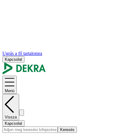
Ugrás a fő tartalomra
Kapcsolat
Menü
Vissza
Kapcsolat
Keresés