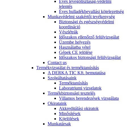
Éves levegőtisztaság-védelmi
jelentés
Éves hulladékbevallási kötelezettség
Munkavédelmi szakértői tevékenység
Biztonsági és egészségvédelmi
koordináció
Vészlétrák
Időszakos ellenőrző felülvizsgálat
Üzembe helyezés
Használatba vétel
Gépek CE jelölése
Időszakos biztonsági felülvizsgálat
Contact us
Termékvizsgálat és terméktanúsítás
A DERKA TIC Kft. bemutatása
Szolgáltatásaink
Terméktanúsítás
Laboratriumi vizsglatok
Termékbiztonsági tesztelés
Villamos berendezések vizsgálata
Okirataink
Akkreditálási okiratok
Minősítések
Kijelölések
Munkatársak