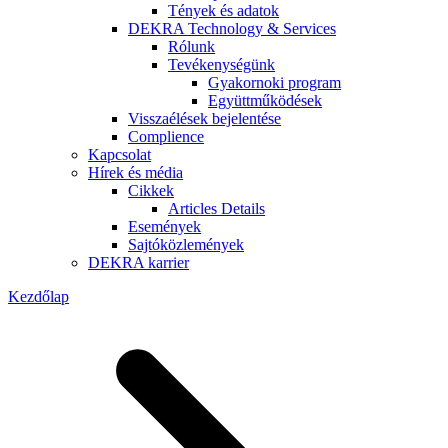
Tények és adatok
DEKRA Technology & Services
Rólunk
Tevékenységünk
Gyakornoki program
Együttműködések
Visszaélések bejelentése
Complience
Kapcsolat
Hírek és média
Cikkek
Articles Details
Események
Sajtóközlemények
DEKRA karrier
Kezdőlap