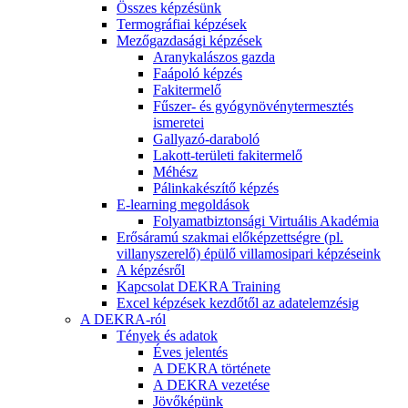
Összes képzésünk
Termográfiai képzések
Mezőgazdasági képzések
Aranykalászos gazda
Faápoló képzés
Fakitermelő
Fűszer- és gyógynövénytermesztés
ismeretei
Gallyazó-daraboló
Lakott-területi fakitermelő
Méhész
Pálinkakészítő képzés
E-learning megoldások
Folyamatbiztonsági Virtuális Akadémia
Erősáramú szakmai előképzettségre (pl.
villanyszerelő) épülő villamosipari képzéseink
A képzésről
Kapcsolat DEKRA Training
Excel képzések kezdőtől az adatelemzésig
A DEKRA-ról
Tények és adatok
Éves jelentés
A DEKRA története
A DEKRA vezetése
Jövőképünk