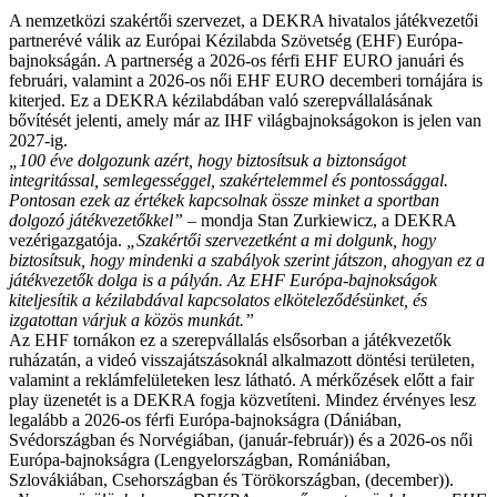
A nemzetközi szakértői szervezet, a DEKRA hivatalos játékvezetői
partnerévé válik az Európai Kézilabda Szövetség (EHF) Európa-
bajnokságán. A partnerség a 2026-os férfi EHF EURO januári és
februári, valamint a 2026-os női EHF EURO decemberi tornájára is
kiterjed. Ez a DEKRA kézilabdában való szerepvállalásának
bővítését jelenti, amely már az IHF világbajnokságokon is jelen van
2027-ig.
„100 éve dolgozunk azért, hogy biztosítsuk a biztonságot
integritással, semlegességgel, szakértelemmel és pontossággal.
Pontosan ezek az értékek kapcsolnak össze minket a sportban
dolgozó játékvezetőkkel”
– mondja Stan Zurkiewicz, a DEKRA
vezérigazgatója.
„Szakértői szervezetként a mi dolgunk, hogy
biztosítsuk, hogy mindenki a szabályok szerint játszon, ahogyan ez a
játékvezetők dolga is a pályán. Az EHF Európa-bajnokságok
kiteljesítik a kézilabdával kapcsolatos elköteleződésünket, és
izgatottan várjuk a közös munkát.”
Az EHF tornákon ez a szerepvállalás elsősorban a játékvezetők
ruházatán, a videó visszajátszásoknál alkalmazott döntési területen,
valamint a reklámfelületeken lesz látható. A mérkőzések előtt a fair
play üzenetét is a DEKRA fogja közvetíteni. Mindez érvényes lesz
legalább a 2026-os férfi Európa-bajnokságra (Dániában,
Svédországban és Norvégiában, (január-február)) és a 2026-os női
Európa-bajnokságra (Lengyelországban, Romániában,
Szlovákiában, Csehországban és Törökországban, (december)).