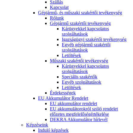
Szállás
Kapcsolat
Gépjármű- és műszaki szakértői tevékenység
Rólunk
Gépjármű szakértői tevékenység
Kárügyekkel kapcsolatos
szolgáltatások
Igazságügyi szakértői tevékenység
Egyéb gépjármű szakértői
szolgáltatások
Letöltések
Műszaki szakértői tevékenység
Kárügyekkel kapcsolatos
szolgáltatások
Speciális szakértők
Egyéb szolgáltatások
Letöltések
Érdekességek
EU Akkumulátor Rendelet
EU akkumulátor rendelet
EU akkumulátorokról szóló rendelet
előzetes megfelelőségértékelése
DEKRA Akkumulátor hírlevél
Képzéseink
Induló képzések