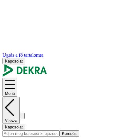
Ugrás a fő tartalomra
Kapcsolat
Menü
Vissza
Kapcsolat
Keresés