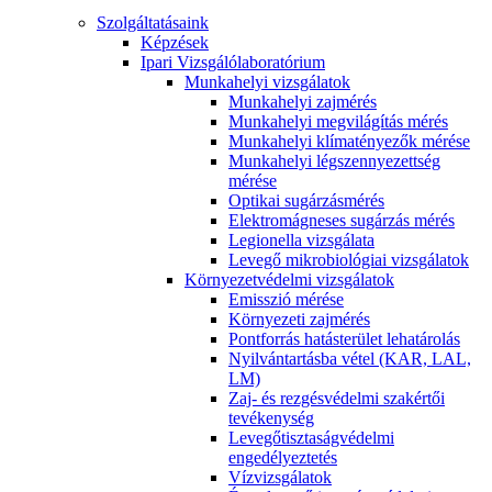
Szolgáltatásaink
Képzések
Ipari Vizsgálólaboratórium
Munkahelyi vizsgálatok
Munkahelyi zajmérés
Munkahelyi megvilágítás mérés
Munkahelyi klímatényezők mérése
Munkahelyi légszennyezettség
mérése
Optikai sugárzásmérés
Elektromágneses sugárzás mérés
Legionella vizsgálata
Levegő mikrobiológiai vizsgálatok
Környezetvédelmi vizsgálatok
Emisszió mérése
Környezeti zajmérés
Pontforrás hatásterület lehatárolás
Nyilvántartásba vétel (KAR, LAL,
LM)
Zaj- és rezgésvédelmi szakértői
tevékenység
Levegőtisztaságvédelmi
engedélyeztetés
Vízvizsgálatok