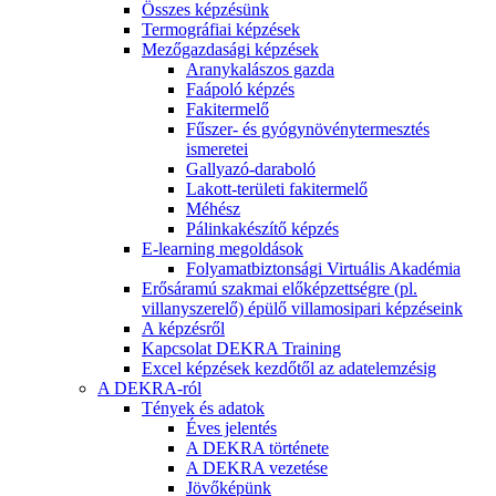
Összes képzésünk
Termográfiai képzések
Mezőgazdasági képzések
Aranykalászos gazda
Faápoló képzés
Fakitermelő
Fűszer- és gyógynövénytermesztés
ismeretei
Gallyazó-daraboló
Lakott-területi fakitermelő
Méhész
Pálinkakészítő képzés
E-learning megoldások
Folyamatbiztonsági Virtuális Akadémia
Erősáramú szakmai előképzettségre (pl.
villanyszerelő) épülő villamosipari képzéseink
A képzésről
Kapcsolat DEKRA Training
Excel képzések kezdőtől az adatelemzésig
A DEKRA-ról
Tények és adatok
Éves jelentés
A DEKRA története
A DEKRA vezetése
Jövőképünk