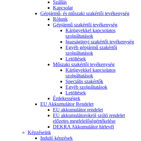
Szállás
Kapcsolat
Gépjármű- és műszaki szakértői tevékenység
Rólunk
Gépjármű szakértői tevékenység
Kárügyekkel kapcsolatos
szolgáltatások
Igazságügyi szakértői tevékenység
Egyéb gépjármű szakértői
szolgáltatások
Letöltések
Műszaki szakértői tevékenység
Kárügyekkel kapcsolatos
szolgáltatások
Speciális szakértők
Egyéb szolgáltatások
Letöltések
Érdekességek
EU Akkumulátor Rendelet
EU akkumulátor rendelet
EU akkumulátorokról szóló rendelet
előzetes megfelelőségértékelése
DEKRA Akkumulátor hírlevél
Képzéseink
Induló képzések