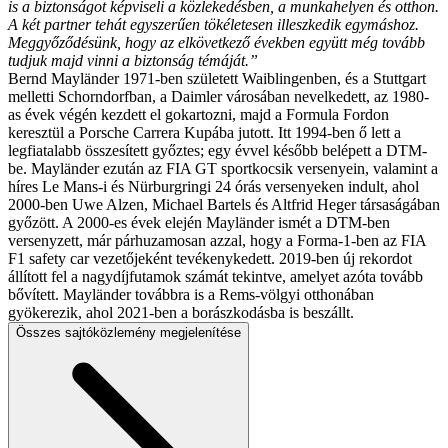
is a biztonságot képviseli a közlekedésben, a munkahelyen és otthon.
A két partner tehát egyszerűen tökéletesen illeszkedik egymáshoz.
Meggyőződésünk, hogy az elkövetkező években együtt még tovább
tudjuk majd vinni a biztonság témáját.”
Bernd Mayländer 1971-ben született Waiblingenben, és a Stuttgart
melletti Schorndorfban, a Daimler városában nevelkedett, az 1980-
as évek végén kezdett el gokartozni, majd a Formula Fordon
keresztül a Porsche Carrera Kupába jutott. Itt 1994-ben ő lett a
legfiatalabb összesített győztes; egy évvel később belépett a DTM-
be. Mayländer ezután az FIA GT sportkocsik versenyein, valamint a
híres Le Mans-i és Nürburgringi 24 órás versenyeken indult, ahol
2000-ben Uwe Alzen, Michael Bartels és Altfrid Heger társaságában
győzött. A 2000-es évek elején Mayländer ismét a DTM-ben
versenyzett, már párhuzamosan azzal, hogy a Forma-1-ben az FIA
F1 safety car vezetőjeként tevékenykedett. 2019-ben új rekordot
állított fel a nagydíjfutamok számát tekintve, amelyet azóta tovább
bővített. Mayländer továbbra is a Rems-völgyi otthonában
gyökerezik, ahol 2021-ben a borászkodásba is beszállt.
Összes sajtóközlemény megjelenítése