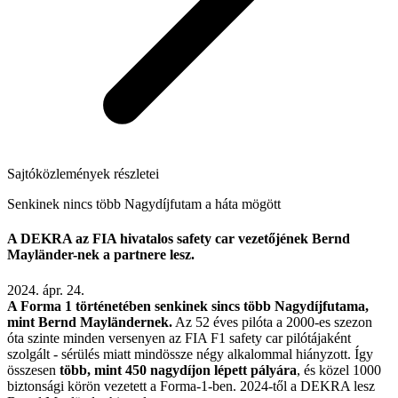
Sajtóközlemények részletei
Senkinek nincs több Nagydíjfutam a háta mögött
A DEKRA az FIA hivatalos safety car vezetőjének Bernd
Mayländer-nek a partnere lesz.
2024. ápr. 24.
A Forma 1 történetében senkinek sincs több Nagydíjfutama,
mint Bernd Mayländernek.
Az 52 éves pilóta a 2000-es szezon
óta szinte minden versenyen az FIA F1 safety car pilótájaként
szolgált - sérülés miatt mindössze négy alkalommal hiányzott. Így
összesen
több, mint 450 nagydíjon lépett pályára
, és közel 1000
biztonsági körön vezetett a Forma-1-ben. 2024-től a DEKRA lesz