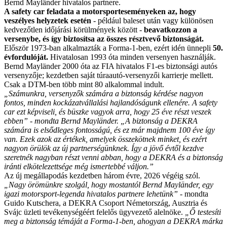
Bernd Mayländer hivatalos partnere.
A safety car feladata a motorsporteseményeken az, hogy
veszélyes helyzetek esetén
- például baleset után vagy különösen
kedvezőtlen időjárási körülmények között -
beavatkozzon a
versenybe, és így biztosítsa az összes résztvevő biztonságát.
Először 1973-ban alkalmazták a Forma-1-ben, ezért idén ünnepli
50.
évfordulóját.
Hivatalosan 1993 óta minden versenyen használják.
Bernd Mayländer 2000 óta az FIA hivatalos F1-es biztonsági autós
versenyzője; kezdetben saját túraautó-versenyzői karrierje mellett.
Csak a DTM-ben több mint 80 alkalommal indult.
„Számunkra, versenyzők számára a biztonság kérdése nagyon
fontos, minden kockázatvállalási hajlandóságunk ellenére. A safety
car ezt képviseli, és büszke vagyok arra, hogy 25 éve részt veszek
ebben” - mondta Bernd Mayländer. „A biztonság a DEKRA
számára is elsődleges fontosságú, és ez már majdnem 100 éve így
van. Ezek azok az értékek, amelyek összekötnek minket, és ezért
nagyon örülök az új partnerségünknek. Így a jövő évtől kezdve
szeretnék nagyban részt venni abban, hogy a DEKRA és a biztonság
iránti elkötelezettsége még ismertebbé váljon.”
Az új megállapodás kezdetben három évre, 2026 végéig szól.
„Nagy örömünkre szolgál, hogy mostantól Bernd Mayländer, egy
igazi motorsport-legenda hivatalos partnere lehetünk”
- mondta
Guido Kutschera, a DEKRA Csoport Németország, Ausztria és
Svájc üzleti tevékenységéért felelős ügyvezető alelnöke.
„Ő testesíti
meg a biztonság témáját a Forma-1-ben, ahogyan a DEKRA márka