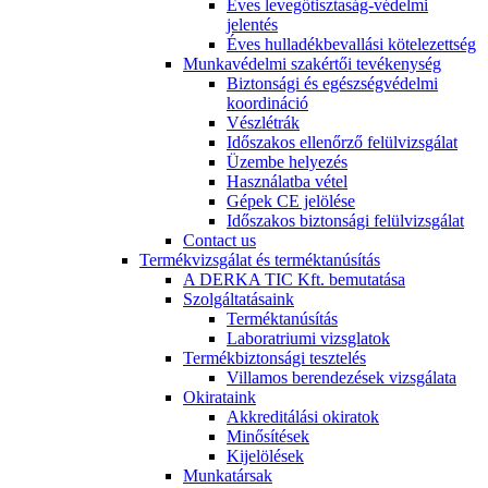
Éves levegőtisztaság-védelmi
jelentés
Éves hulladékbevallási kötelezettség
Munkavédelmi szakértői tevékenység
Biztonsági és egészségvédelmi
koordináció
Vészlétrák
Időszakos ellenőrző felülvizsgálat
Üzembe helyezés
Használatba vétel
Gépek CE jelölése
Időszakos biztonsági felülvizsgálat
Contact us
Termékvizsgálat és terméktanúsítás
A DERKA TIC Kft. bemutatása
Szolgáltatásaink
Terméktanúsítás
Laboratriumi vizsglatok
Termékbiztonsági tesztelés
Villamos berendezések vizsgálata
Okirataink
Akkreditálási okiratok
Minősítések
Kijelölések
Munkatársak