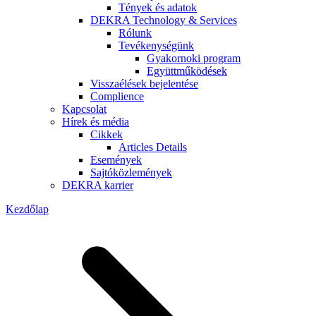
Tények és adatok
DEKRA Technology & Services
Rólunk
Tevékenységünk
Gyakornoki program
Együttműködések
Visszaélések bejelentése
Complience
Kapcsolat
Hírek és média
Cikkek
Articles Details
Események
Sajtóközlemények
DEKRA karrier
Kezdőlap