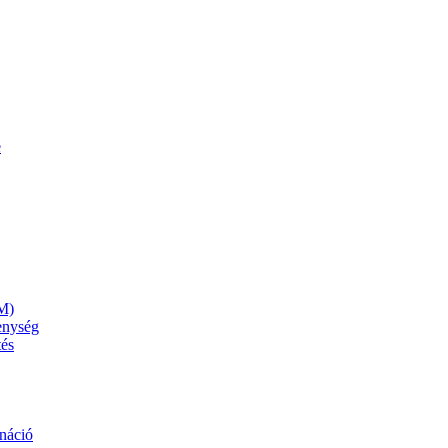
e
M)
kenység
tés
náció