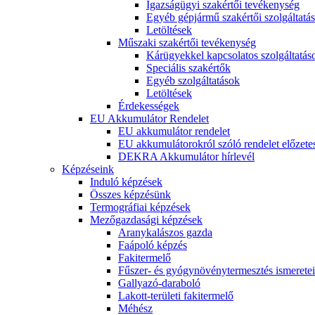
Igazságügyi szakértői tevékenység
Egyéb gépjármű szakértői szolgáltatá
Letöltések
Műszaki szakértői tevékenység
Kárügyekkel kapcsolatos szolgáltatás
Speciális szakértők
Egyéb szolgáltatások
Letöltések
Érdekességek
EU Akkumulátor Rendelet
EU akkumulátor rendelet
EU akkumulátorokról szóló rendelet előzete
DEKRA Akkumulátor hírlevél
Képzéseink
Induló képzések
Összes képzésünk
Termográfiai képzések
Mezőgazdasági képzések
Aranykalászos gazda
Faápoló képzés
Fakitermelő
Fűszer- és gyógynövénytermesztés ismeretei
Gallyazó-daraboló
Lakott-területi fakitermelő
Méhész