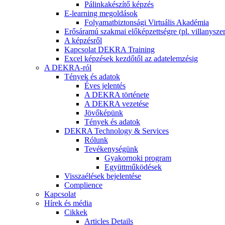
Pálinkakészítő képzés
E-learning megoldások
Folyamatbiztonsági Virtuális Akadémia
Erősáramú szakmai előképzettségre (pl. villanyszer
A képzésről
Kapcsolat DEKRA Training
Excel képzések kezdőtől az adatelemzésig
A DEKRA-ról
Tények és adatok
Éves jelentés
A DEKRA története
A DEKRA vezetése
Jövőképünk
Tények és adatok
DEKRA Technology & Services
Rólunk
Tevékenységünk
Gyakornoki program
Együttműködések
Visszaélések bejelentése
Complience
Kapcsolat
Hírek és média
Cikkek
Articles Details