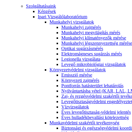
Szolgáltatásaink
Képzések
Ipari Vizsgálólaboratórium
Munkahelyi vizsgálatok
Munkahelyi zajmérés
Munkahelyi megvilágítás mérés
Munkahelyi klímatényezők mérése
Munkahelyi légszennyezettség mérés
Optikai sugárzásmérés
Elektromágneses sugárzás mérés
Legionella vizsgálata
Levegő mikrobiológiai vizsgálatok
Környezetvédelmi vizsgálatok
Emisszió mérése
Környezeti zajmérés
Pontforrás hatásterület lehatárolás
Nyilvántartásba vétel (KAR, LAL, L
Zaj- és rezgésvédelmi szakértői tevé
Levegőtisztaságvédelmi engedélyezte
Vízvizsgálatok
Éves levegőtisztaság-védelmi jelentés
Éves hulladékbevallási kötelezettség
Munkavédelmi szakértői tevékenység
Biztonsági és egészségvédelmi koordi