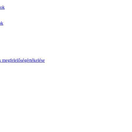
sok
ok
s megfelelőségértékelése