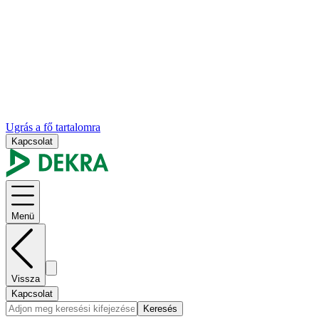
Ugrás a fő tartalomra
Kapcsolat
Menü
Vissza
Kapcsolat
Keresés