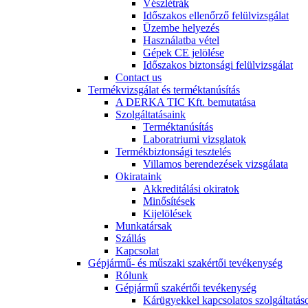
Vészlétrák
Időszakos ellenőrző felülvizsgálat
Üzembe helyezés
Használatba vétel
Gépek CE jelölése
Időszakos biztonsági felülvizsgálat
Contact us
Termékvizsgálat és terméktanúsítás
A DERKA TIC Kft. bemutatása
Szolgáltatásaink
Terméktanúsítás
Laboratriumi vizsglatok
Termékbiztonsági tesztelés
Villamos berendezések vizsgálata
Okirataink
Akkreditálási okiratok
Minősítések
Kijelölések
Munkatársak
Szállás
Kapcsolat
Gépjármű- és műszaki szakértői tevékenység
Rólunk
Gépjármű szakértői tevékenység
Kárügyekkel kapcsolatos szolgáltatás