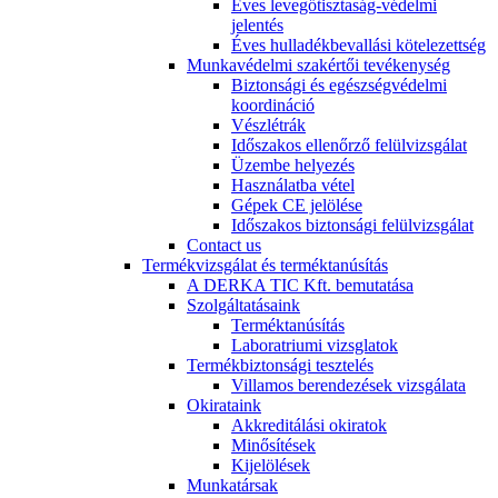
Éves levegőtisztaság-védelmi
jelentés
Éves hulladékbevallási kötelezettség
Munkavédelmi szakértői tevékenység
Biztonsági és egészségvédelmi
koordináció
Vészlétrák
Időszakos ellenőrző felülvizsgálat
Üzembe helyezés
Használatba vétel
Gépek CE jelölése
Időszakos biztonsági felülvizsgálat
Contact us
Termékvizsgálat és terméktanúsítás
A DERKA TIC Kft. bemutatása
Szolgáltatásaink
Terméktanúsítás
Laboratriumi vizsglatok
Termékbiztonsági tesztelés
Villamos berendezések vizsgálata
Okirataink
Akkreditálási okiratok
Minősítések
Kijelölések
Munkatársak