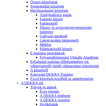
Összes képzésünk
Termográfiai képzések
Mezőgazdasági képzések
Aranykalászos gazda
Faápoló képzés
Fakitermelő
Fűszer- és gyógynövénytermesztés
ismeretei
Gallyazó-daraboló
Lakott-területi fakitermelő
Méhész
Pálinkakészítő képzés
E-learning megoldások
Folyamatbiztonsági Virtuális Akadémia
Erősáramú szakmai előképzettségre (pl.
villanyszerelő) épülő villamosipari képzéseink
A képzésről
Kapcsolat DEKRA Training
Excel képzések kezdőtől az adatelemzésig
A DEKRA-ról
Tények és adatok
Éves jelentés
A DEKRA története
A DEKRA vezetése
Jövőképünk