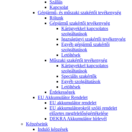
Szállás
Kapcsolat
Gépjármű- és műszaki szakértői tevékenység
Rólunk
Gépjármű szakértői tevékenység
Kárügyekkel kapcsolatos
szolgáltatások
Igazságügyi szakértői tevékenység
Egyéb gépjármű szakértői
szolgáltatások
Letöltések
Műszaki szakértői tevékenység
Kárügyekkel kapcsolatos
szolgáltatások
Speciális szakértők
Egyéb szolgáltatások
Letöltések
Érdekességek
EU Akkumulátor Rendelet
EU akkumulátor rendelet
EU akkumulátorokról szóló rendelet
előzetes megfelelőségértékelése
DEKRA Akkumulátor hírlevél
Képzéseink
Induló képzések