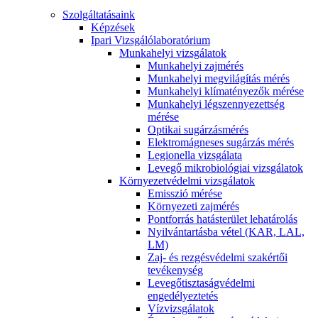
Szolgáltatásaink
Képzések
Ipari Vizsgálólaboratórium
Munkahelyi vizsgálatok
Munkahelyi zajmérés
Munkahelyi megvilágítás mérés
Munkahelyi klímatényezők mérése
Munkahelyi légszennyezettség
mérése
Optikai sugárzásmérés
Elektromágneses sugárzás mérés
Legionella vizsgálata
Levegő mikrobiológiai vizsgálatok
Környezetvédelmi vizsgálatok
Emisszió mérése
Környezeti zajmérés
Pontforrás hatásterület lehatárolás
Nyilvántartásba vétel (KAR, LAL,
LM)
Zaj- és rezgésvédelmi szakértői
tevékenység
Levegőtisztaságvédelmi
engedélyeztetés
Vízvizsgálatok