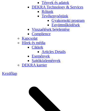
Tények és adatok
DEKRA Technology & Services
Rólunk
Tevékenységünk
Gyakornoki program
Együttműködések
Visszaélések bejelentése
Complience
Kapcsolat
Hírek és média
Cikkek
Articles Details
Események
Sajtóközlemények
DEKRA karrier
Kezdőlap