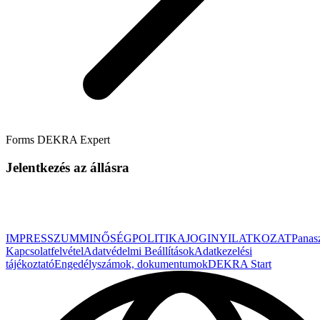
Forms DEKRA Expert
Jelentkezés az állásra
IMPRESSZUM
MINŐSÉGPOLITIKA
JOGINYILATKOZAT
Panas
Kapcsolatfelvétel
Adatvédelmi Beállítások
Adatkezelési
tájékoztató
Engedélyszámok, dokumentumok
DEKRA Start