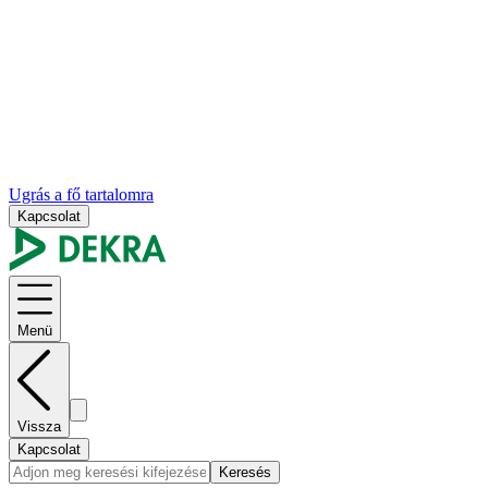
Ugrás a fő tartalomra
Kapcsolat
Menü
Vissza
Kapcsolat
Keresés