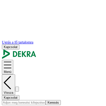
Ugrás a fő tartalomra
Kapcsolat
Menü
Vissza
Kapcsolat
Keresés