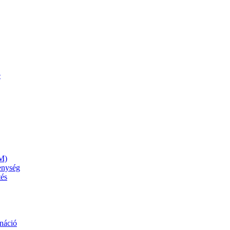
e
M)
kenység
tés
náció