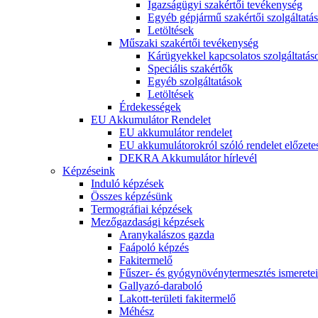
Igazságügyi szakértői tevékenység
Egyéb gépjármű szakértői szolgáltatá
Letöltések
Műszaki szakértői tevékenység
Kárügyekkel kapcsolatos szolgáltatás
Speciális szakértők
Egyéb szolgáltatások
Letöltések
Érdekességek
EU Akkumulátor Rendelet
EU akkumulátor rendelet
EU akkumulátorokról szóló rendelet előzete
DEKRA Akkumulátor hírlevél
Képzéseink
Induló képzések
Összes képzésünk
Termográfiai képzések
Mezőgazdasági képzések
Aranykalászos gazda
Faápoló képzés
Fakitermelő
Fűszer- és gyógynövénytermesztés ismeretei
Gallyazó-daraboló
Lakott-területi fakitermelő
Méhész