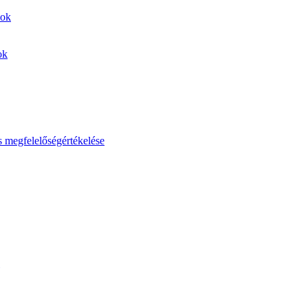
sok
ok
s megfelelőségértékelése