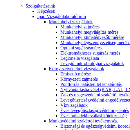
Szolgáltatásaink
Képzések
Ipari Vizsgálólaboratórium
Munkahelyi vizsgálatok
Munkahelyi zajmérés
Munkahelyi megvilágítás mérés
Munkahelyi klímatényezők mérése
Munkahelyi légszennyezettség mérés
Optikai sugárzásmérés
Elektromágneses sugárzás mérés
Legionella vizsgálata
Levegő mikrobiológiai vizsgálatok
Környezetvédelmi vizsgálatok
Emisszió mérése
Környezeti zajmérés
Pontforrás hatásterület lehatárolás
Nyilvántartásba vétel (KAR, LAL, L
Zaj- és rezgésvédelmi szakértői tevé
Levegőtisztaságvédelmi engedélyezte
Vízvizsgálatok
Éves levegőtisztaság-védelmi jelentés
Éves hulladékbevallási kötelezettség
Munkavédelmi szakértői tevékenység
Biztonsági és egészségvédelmi koordi