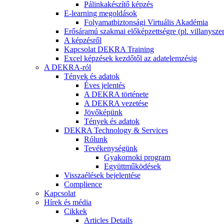
Pálinkakészítő képzés
E-learning megoldások
Folyamatbiztonsági Virtuális Akadémia
Erősáramú szakmai előképzettségre (pl. villanyszer
A képzésről
Kapcsolat DEKRA Training
Excel képzések kezdőtől az adatelemzésig
A DEKRA-ról
Tények és adatok
Éves jelentés
A DEKRA története
A DEKRA vezetése
Jövőképünk
Tények és adatok
DEKRA Technology & Services
Rólunk
Tevékenységünk
Gyakornoki program
Együttműködések
Visszaélések bejelentése
Complience
Kapcsolat
Hírek és média
Cikkek
Articles Details