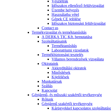
Vészlétrák
Időszakos ellenőrző felülvizsgálat
Üzembe helyezés
Használatba vétel
Gépek CE jelölése
Időszakos biztonsági felülvizsgálat
Contact us
Termékvizsgálat és terméktanúsítás
A DERKA TIC Kft. bemutatása
Szolgáltatásaink
Terméktanúsítás
Laboratriumi vizsglatok
Termékbiztonsági tesztelés
Villamos berendezések vizsgálata
Okirataink
Akkreditálási okiratok
Minősítések
Kijelölések
Munkatársak
Szállás
Kapcsolat
Gépjármű- és műszaki szakértői tevékenység
Rólunk
Gépjármű szakértői tevékenység
Kárügyekkel kapcsolatos szolgáltatás