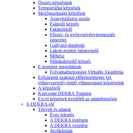
Összes képzésünk
Termográfiai képzések
Mezőgazdasági képzések
Aranykalászos gazda
Faápoló képzés
Fakitermelő
Fűszer- és gyógynövénytermesztés
ismeretei
Gallyazó-daraboló
Lakott-területi fakitermelő
Méhész
Pálinkakészítő képzés
E-learning megoldások
Folyamatbiztonsági Virtuális Akadémia
Erősáramú szakmai előképzettségre (pl.
villanyszerelő) épülő villamosipari képzéseink
A képzésről
Kapcsolat DEKRA Training
Excel képzések kezdőtől az adatelemzésig
A DEKRA-ról
Tények és adatok
Éves jelentés
A DEKRA története
A DEKRA vezetése
Jövőképünk