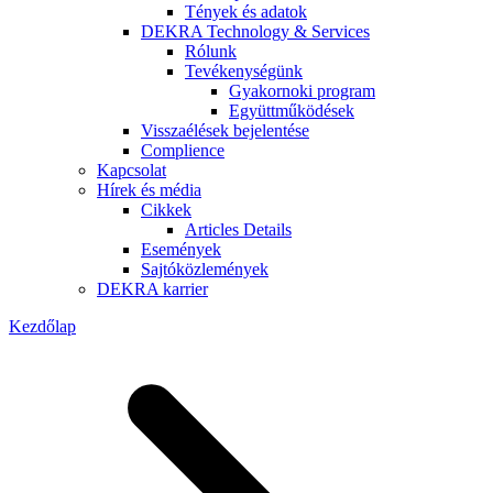
Tények és adatok
DEKRA Technology & Services
Rólunk
Tevékenységünk
Gyakornoki program
Együttműködések
Visszaélések bejelentése
Complience
Kapcsolat
Hírek és média
Cikkek
Articles Details
Események
Sajtóközlemények
DEKRA karrier
Kezdőlap