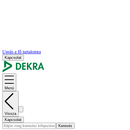
Ugrás a fő tartalomra
Kapcsolat
Menü
Vissza
Kapcsolat
Keresés