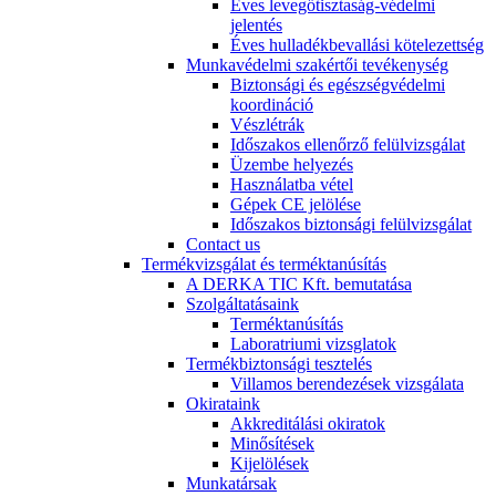
Éves levegőtisztaság-védelmi
jelentés
Éves hulladékbevallási kötelezettség
Munkavédelmi szakértői tevékenység
Biztonsági és egészségvédelmi
koordináció
Vészlétrák
Időszakos ellenőrző felülvizsgálat
Üzembe helyezés
Használatba vétel
Gépek CE jelölése
Időszakos biztonsági felülvizsgálat
Contact us
Termékvizsgálat és terméktanúsítás
A DERKA TIC Kft. bemutatása
Szolgáltatásaink
Terméktanúsítás
Laboratriumi vizsglatok
Termékbiztonsági tesztelés
Villamos berendezések vizsgálata
Okirataink
Akkreditálási okiratok
Minősítések
Kijelölések
Munkatársak