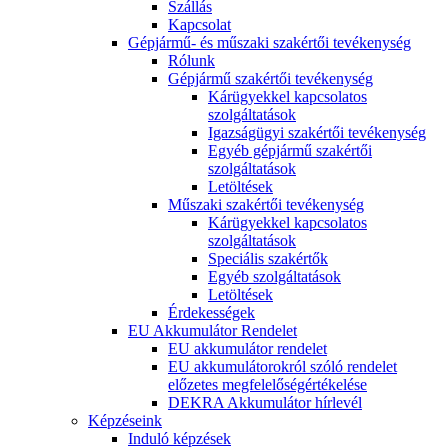
Szállás
Kapcsolat
Gépjármű- és műszaki szakértői tevékenység
Rólunk
Gépjármű szakértői tevékenység
Kárügyekkel kapcsolatos
szolgáltatások
Igazságügyi szakértői tevékenység
Egyéb gépjármű szakértői
szolgáltatások
Letöltések
Műszaki szakértői tevékenység
Kárügyekkel kapcsolatos
szolgáltatások
Speciális szakértők
Egyéb szolgáltatások
Letöltések
Érdekességek
EU Akkumulátor Rendelet
EU akkumulátor rendelet
EU akkumulátorokról szóló rendelet
előzetes megfelelőségértékelése
DEKRA Akkumulátor hírlevél
Képzéseink
Induló képzések