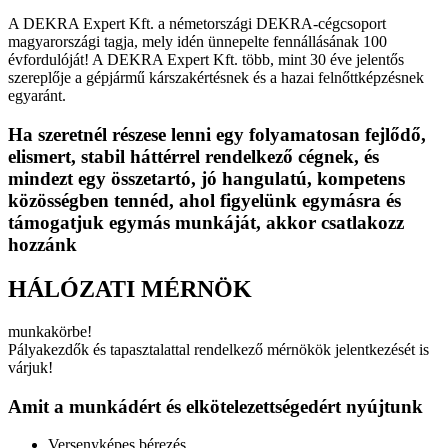
A DEKRA Expert Kft. a németországi DEKRA-cégcsoport
magyarországi tagja, mely idén ünnepelte fennállásának 100
évfordulóját! A DEKRA Expert Kft. több, mint 30 éve jelentős
szereplője a gépjármű kárszakértésnek és a hazai felnőttképzésnek
egyaránt.
Ha szeretnél részese lenni egy folyamatosan fejlődő,
elismert, stabil háttérrel rendelkező cégnek, és
mindezt egy összetartó, jó hangulatú, kompetens
közösségben tennéd, ahol figyelünk egymásra és
támogatjuk egymás munkáját, akkor csatlakozz
hozzánk
HÁLÓZATI MÉRNÖK
munkakörbe!
Pályakezdők és tapasztalattal rendelkező mérnökök jelentkezését is
várjuk!
Amit a munkádért és elkötelezettségedért nyújtunk
Versenyképes bérezés