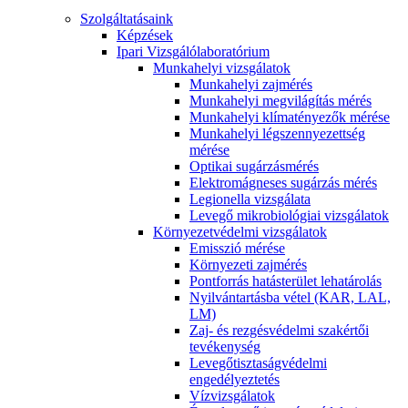
Szolgáltatásaink
Képzések
Ipari Vizsgálólaboratórium
Munkahelyi vizsgálatok
Munkahelyi zajmérés
Munkahelyi megvilágítás mérés
Munkahelyi klímatényezők mérése
Munkahelyi légszennyezettség
mérése
Optikai sugárzásmérés
Elektromágneses sugárzás mérés
Legionella vizsgálata
Levegő mikrobiológiai vizsgálatok
Környezetvédelmi vizsgálatok
Emisszió mérése
Környezeti zajmérés
Pontforrás hatásterület lehatárolás
Nyilvántartásba vétel (KAR, LAL,
LM)
Zaj- és rezgésvédelmi szakértői
tevékenység
Levegőtisztaságvédelmi
engedélyeztetés
Vízvizsgálatok