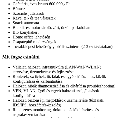
Cafetéria, éves bruttó 600.000,- Ft
Bónusz
Szociális juttatások
Kávé, tej- és tea választék
Snack automata
Bicikli- és motor tároló, zárt, őrzött parkolóban
Bio konyhakert
Home office lehetőség
Csapatépítő rendezvények
Továbblépési lehetőség globális szintérre (2-3 év távlatában)
Mit fogsz csinálni
Vállalati hálózati infrastruktúra (LAN/WAN/WLAN)
tervezése, üzemeltetése és fejlesztése
Routerek, switchek, tűzfalak és egyéb hálózati eszközök
konfigurálása és karbantartása
Hálózati hibák diagnosztizálása és elhárítása (troubleshooting)
VPN, VLAN, QoS és egyéb hálózati szolgáltatások
konfigurálása
Hálózati biztonsági megoldások üzemeltetése (tűzfalak,
IDS/IPS, hozzáférés-kezelés)
Rendszeres monitoring, dokumentációk készítése és
naprakészen tartása