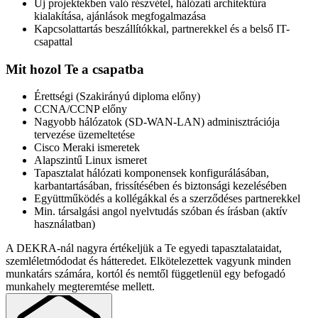
Új projektekben való részvétel, hálózati architektúra
kialakítása, ajánlások megfogalmazása
Kapcsolattartás beszállítókkal, partnerekkel és a belső IT-
csapattal
Mit hozol Te a csapatba
Érettségi (Szakirányú diploma előny)
CCNA/CCNP előny
Nagyobb hálózatok (SD-WAN-LAN) adminisztrációja
tervezése üzemeltetése
Cisco Meraki ismeretek
Alapszintű Linux ismeret
Tapasztalat hálózati komponensek konfigurálásában,
karbantartásában, frissítésében és biztonsági kezelésében
Együttműködés a kollégákkal és a szerződéses partnerekkel
Min. társalgási angol nyelvtudás szóban és írásban (aktív
használatban)
A DEKRA-nál nagyra értékeljük a Te egyedi tapasztalataidat,
szemléletmódodat és hátteredet. Elkötelezettek vagyunk minden
munkatárs számára, kortól és nemtől függetlenül egy befogadó
munkahely megteremtése mellett.