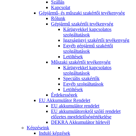
Szállás
Kapcsolat
Gépjármű- és műszaki szakértői tevékenység
Rólunk
Gépjármű szakértői tevékenység
Kárügyekkel kapcsolatos
szolgáltatások
Igazságügyi szakértői tevékenység
Egyéb gépjármű szakértői
szolgáltatások
Letöltések
Műszaki szakértői tevékenység
Kárügyekkel kapcsolatos
szolgáltatások
Speciális szakértők
Egyéb szolgáltatások
Letöltések
Érdekességek
EU Akkumulátor Rendelet
EU akkumulátor rendelet
EU akkumulátorokról szóló rendelet
előzetes megfelelőségértékelése
DEKRA Akkumulátor hírlevél
Képzéseink
Induló képzések