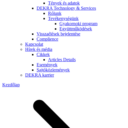
Tények és adatok
DEKRA Technology & Services
Rólunk
Tevékenységünk
Gyakornoki program
Együttműködések
Visszaélések bejelentése
Complience
Kapcsolat
Hírek és média
Cikkek
Articles Details
Események
Sajtóközlemények
DEKRA karrier
Kezdőlap