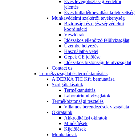
Éves levegőtisztaság-védelmi
jelentés
Éves hulladékbevallási kötelezettség
Munkavédelmi szakértői tevékenység
Biztonsági és egészségvédelmi
koordináció
Vészlétrák
Időszakos ellenőrző felülvizsgálat
Üzembe helyezés
Használatba vétel
Gépek CE jelölése
Időszakos biztonsági felülvizsgálat
Contact us
Termékvizsgálat és terméktanúsítás
A DERKA TIC Kft. bemutatása
Szolgáltatásaink
Terméktanúsítás
Laboratriumi vizsglatok
Termékbiztonsági tesztelés
Villamos berendezések vizsgálata
Okirataink
Akkreditálási okiratok
Minősítések
Kijelölések
Munkatársak