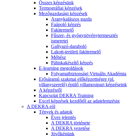
Összes képzésünk
Termográfiai képzések
Mezőgazdasági képzések
Aranykalászos gazda
Faápoló képzés
Fakitermelő
Fűszer- és gyógynövénytermesztés
ismeretei
Gallyazó-daraboló
Lakott-területi fakitermelő
Méhész
Pálinkakészítő képzés
E-learning megoldások
Folyamatbiztonsági Virtuális Akadémia
Erősáramú szakmai előképzettségre (pl.
villanyszerelő) épülő villamosipari képzéseink
A képzésről
Kapcsolat DEKRA Training
Excel képzések kezdőtől az adatelemzésig
A DEKRA-ról
Tények és adatok
Éves jelentés
A DEKRA története
A DEKRA vezetése
Jövőképünk