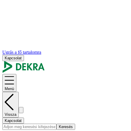
Ugrás a fő tartalomra
Kapcsolat
Menü
Vissza
Kapcsolat
Keresés