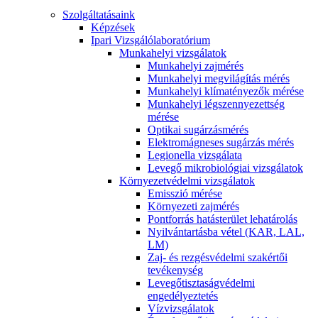
Szolgáltatásaink
Képzések
Ipari Vizsgálólaboratórium
Munkahelyi vizsgálatok
Munkahelyi zajmérés
Munkahelyi megvilágítás mérés
Munkahelyi klímatényezők mérése
Munkahelyi légszennyezettség
mérése
Optikai sugárzásmérés
Elektromágneses sugárzás mérés
Legionella vizsgálata
Levegő mikrobiológiai vizsgálatok
Környezetvédelmi vizsgálatok
Emisszió mérése
Környezeti zajmérés
Pontforrás hatásterület lehatárolás
Nyilvántartásba vétel (KAR, LAL,
LM)
Zaj- és rezgésvédelmi szakértői
tevékenység
Levegőtisztaságvédelmi
engedélyeztetés
Vízvizsgálatok