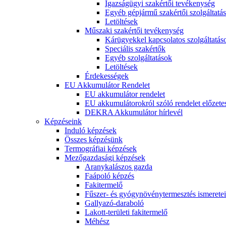
Igazságügyi szakértői tevékenység
Egyéb gépjármű szakértői szolgáltatá
Letöltések
Műszaki szakértői tevékenység
Kárügyekkel kapcsolatos szolgáltatás
Speciális szakértők
Egyéb szolgáltatások
Letöltések
Érdekességek
EU Akkumulátor Rendelet
EU akkumulátor rendelet
EU akkumulátorokról szóló rendelet előzete
DEKRA Akkumulátor hírlevél
Képzéseink
Induló képzések
Összes képzésünk
Termográfiai képzések
Mezőgazdasági képzések
Aranykalászos gazda
Faápoló képzés
Fakitermelő
Fűszer- és gyógynövénytermesztés ismeretei
Gallyazó-daraboló
Lakott-területi fakitermelő
Méhész