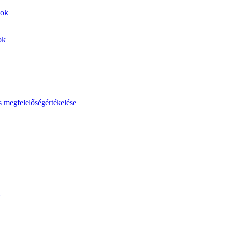
sok
ok
s megfelelőségértékelése