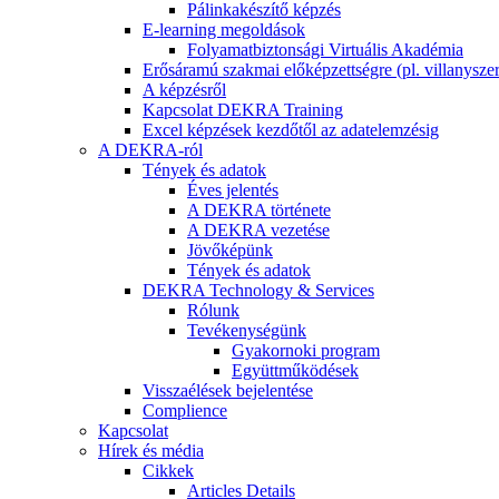
Pálinkakészítő képzés
E-learning megoldások
Folyamatbiztonsági Virtuális Akadémia
Erősáramú szakmai előképzettségre (pl. villanyszer
A képzésről
Kapcsolat DEKRA Training
Excel képzések kezdőtől az adatelemzésig
A DEKRA-ról
Tények és adatok
Éves jelentés
A DEKRA története
A DEKRA vezetése
Jövőképünk
Tények és adatok
DEKRA Technology & Services
Rólunk
Tevékenységünk
Gyakornoki program
Együttműködések
Visszaélések bejelentése
Complience
Kapcsolat
Hírek és média
Cikkek
Articles Details