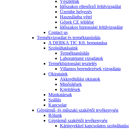
Vészlétrák
Időszakos ellenőrző felülvizsgálat
Üzembe helyezés
Használatba vétel
Gépek CE jelölése
Időszakos biztonsági felülvizsgálat
Contact us
Termékvizsgálat és terméktanúsítás
A DERKA TIC Kft. bemutatása
Szolgáltatásaink
Terméktanúsítás
Laboratriumi vizsglatok
Termékbiztonsági tesztelés
Villamos berendezések vizsgálata
Okirataink
Akkreditálási okiratok
Minősítések
Kijelölések
Munkatársak
Szállás
Kapcsolat
Gépjármű- és műszaki szakértői tevékenység
Rólunk
Gépjármű szakértői tevékenység
Kárügyekkel kapcsolatos szolgáltatás