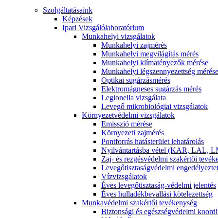
Szolgáltatásaink
Képzések
Ipari Vizsgálólaboratórium
Munkahelyi vizsgálatok
Munkahelyi zajmérés
Munkahelyi megvilágítás mérés
Munkahelyi klímatényezők mérése
Munkahelyi légszennyezettség mérés
Optikai sugárzásmérés
Elektromágneses sugárzás mérés
Legionella vizsgálata
Levegő mikrobiológiai vizsgálatok
Környezetvédelmi vizsgálatok
Emisszió mérése
Környezeti zajmérés
Pontforrás hatásterület lehatárolás
Nyilvántartásba vétel (KAR, LAL, L
Zaj- és rezgésvédelmi szakértői tevé
Levegőtisztaságvédelmi engedélyezte
Vízvizsgálatok
Éves levegőtisztaság-védelmi jelentés
Éves hulladékbevallási kötelezettség
Munkavédelmi szakértői tevékenység
Biztonsági és egészségvédelmi koordi