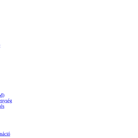
e
M)
kenység
tés
náció