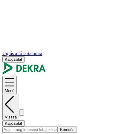
Ugrás a fő tartalomra
Kapcsolat
Menü
Vissza
Kapcsolat
Keresés