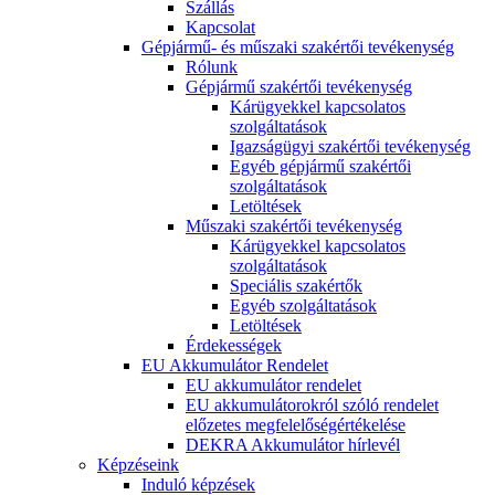
Szállás
Kapcsolat
Gépjármű- és műszaki szakértői tevékenység
Rólunk
Gépjármű szakértői tevékenység
Kárügyekkel kapcsolatos
szolgáltatások
Igazságügyi szakértői tevékenység
Egyéb gépjármű szakértői
szolgáltatások
Letöltések
Műszaki szakértői tevékenység
Kárügyekkel kapcsolatos
szolgáltatások
Speciális szakértők
Egyéb szolgáltatások
Letöltések
Érdekességek
EU Akkumulátor Rendelet
EU akkumulátor rendelet
EU akkumulátorokról szóló rendelet
előzetes megfelelőségértékelése
DEKRA Akkumulátor hírlevél
Képzéseink
Induló képzések