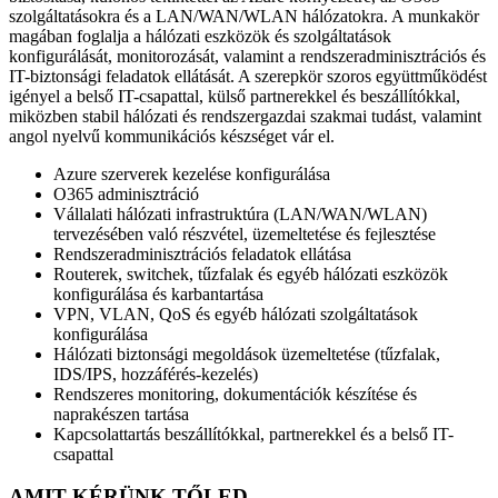
szolgáltatásokra és a LAN/WAN/WLAN hálózatokra. A munkakör
magában foglalja a hálózati eszközök és szolgáltatások
konfigurálását, monitorozását, valamint a rendszeradminisztrációs és
IT-biztonsági feladatok ellátását. A szerepkör szoros együttműködést
igényel a belső IT-csapattal, külső partnerekkel és beszállítókkal,
miközben stabil hálózati és rendszergazdai szakmai tudást, valamint
angol nyelvű kommunikációs készséget vár el.
Azure szerverek kezelése konfigurálása
O365 adminisztráció
Vállalati hálózati infrastruktúra (LAN/WAN/WLAN)
tervezésében való részvétel, üzemeltetése és fejlesztése
Rendszeradminisztrációs feladatok ellátása
Routerek, switchek, tűzfalak és egyéb hálózati eszközök
konfigurálása és karbantartása
VPN, VLAN, QoS és egyéb hálózati szolgáltatások
konfigurálása
Hálózati biztonsági megoldások üzemeltetése (tűzfalak,
IDS/IPS, hozzáférés-kezelés)
Rendszeres monitoring, dokumentációk készítése és
naprakészen tartása
Kapcsolattartás beszállítókkal, partnerekkel és a belső IT-
csapattal
AMIT KÉRÜNK TŐLED