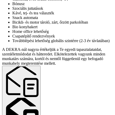
Bónusz
Szociális juttatások
Kávé, tej- és tea választék
Snack automata
Bicikli- és motor tároló, zárt, őrzött parkolóban
Bio konyhakert
Home office lehetőség
Csapatépítő rendezvények
Továbblépési lehetőség globális szintérre (2-3 év távlatában)
A DEKRA-nál nagyra értékeljük a Te egyedi tapasztalataidat,
szemléletmódodat és hátteredet. Elkötelezettek vagyunk minden
munkatárs számára, kortól és nemtől függetlenül egy befogadó
munkahely megteremtése mellett.