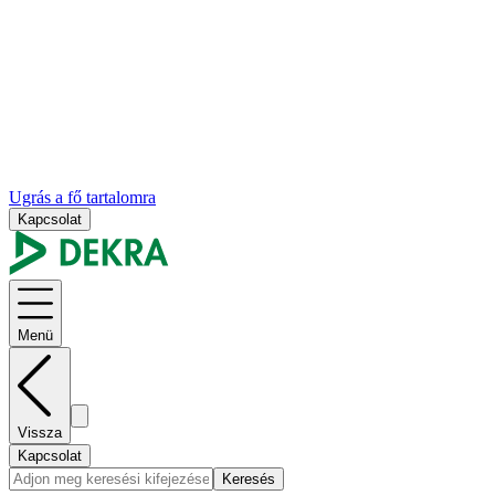
Ugrás a fő tartalomra
Kapcsolat
Menü
Vissza
Kapcsolat
Keresés