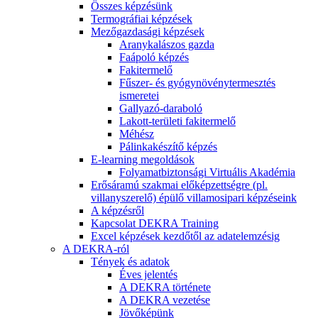
Összes képzésünk
Termográfiai képzések
Mezőgazdasági képzések
Aranykalászos gazda
Faápoló képzés
Fakitermelő
Fűszer- és gyógynövénytermesztés
ismeretei
Gallyazó-daraboló
Lakott-területi fakitermelő
Méhész
Pálinkakészítő képzés
E-learning megoldások
Folyamatbiztonsági Virtuális Akadémia
Erősáramú szakmai előképzettségre (pl.
villanyszerelő) épülő villamosipari képzéseink
A képzésről
Kapcsolat DEKRA Training
Excel képzések kezdőtől az adatelemzésig
A DEKRA-ról
Tények és adatok
Éves jelentés
A DEKRA története
A DEKRA vezetése
Jövőképünk