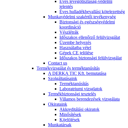
Éves levegőtisztaság-védelmi
jelentés
Éves hulladékbevallási kötelezettség
Munkavédelmi szakértői tevékenység
Biztonsági és egészségvédelmi
koordináció
Vészlétrák
Időszakos ellenőrző felülvizsgálat
Üzembe helyezés
Használatba vétel
Gépek CE jelölése
Időszakos biztonsági felülvizsgálat
Contact us
Termékvizsgálat és terméktanúsítás
A DERKA TIC Kft. bemutatása
Szolgáltatásaink
Terméktanúsítás
Laboratriumi vizsglatok
Termékbiztonsági tesztelés
Villamos berendezések vizsgálata
Okirataink
Akkreditálási okiratok
Minősítések
Kijelölések
Munkatársak