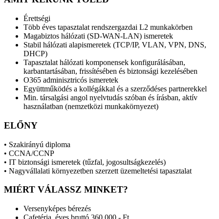
Érettségi
Több éves tapasztalat rendszergazdai L2 munkakörben
Magabiztos hálózati (SD-WAN-LAN) ismeretek
Stabil hálózati alapismeretek (TCP/IP, VLAN, VPN, DNS,
DHCP)
Tapasztalat hálózati komponensek konfigurálásában,
karbantartásában, frissítésében és biztonsági kezelésében
O365 adminisztricós ismeretek
Együttműködés a kollégákkal és a szerződéses partnerekkel
Min. társalgási angol nyelvtudás szóban és írásban, aktív
használatban (nemzetközi munkakörnyezet)
ELŐNY
• Szakirányú diploma
• CCNA/CCNP
• IT biztonsági ismeretek (tűzfal, jogosultságkezelés)
• Nagyvállalati környezetben szerzett üzemeltetési tapasztalat
MIÉRT VÁLASSZ MINKET?
Versenyképes bérezés
Cafetéria, éves bruttó 360.000,- Ft