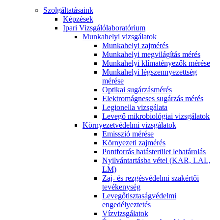
Szolgáltatásaink
Képzések
Ipari Vizsgálólaboratórium
Munkahelyi vizsgálatok
Munkahelyi zajmérés
Munkahelyi megvilágítás mérés
Munkahelyi klímatényezők mérése
Munkahelyi légszennyezettség
mérése
Optikai sugárzásmérés
Elektromágneses sugárzás mérés
Legionella vizsgálata
Levegő mikrobiológiai vizsgálatok
Környezetvédelmi vizsgálatok
Emisszió mérése
Környezeti zajmérés
Pontforrás hatásterület lehatárolás
Nyilvántartásba vétel (KAR, LAL,
LM)
Zaj- és rezgésvédelmi szakértői
tevékenység
Levegőtisztaságvédelmi
engedélyeztetés
Vízvizsgálatok