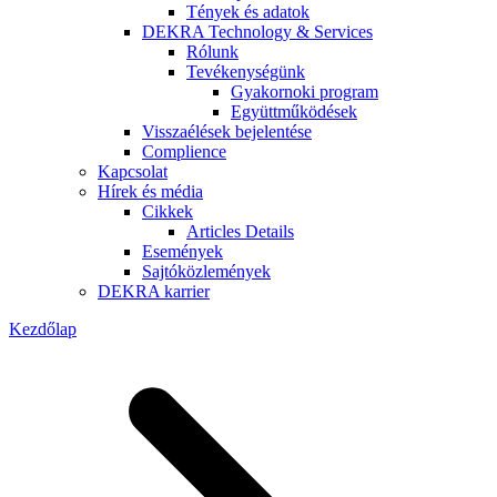
Tények és adatok
DEKRA Technology & Services
Rólunk
Tevékenységünk
Gyakornoki program
Együttműködések
Visszaélések bejelentése
Complience
Kapcsolat
Hírek és média
Cikkek
Articles Details
Események
Sajtóközlemények
DEKRA karrier
Kezdőlap