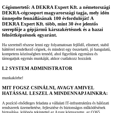
Cégismertető: A DEKRA Expert Kft. a németországi
DEKRA-cégcsoport magyarországi tagja, mely idén
ünnepelte fennállásának 100 évfordulóját! A
DEKRA Expert Kft. több, mint 30 éve jelentős
szereplője a gépjármű kárszakértésnek és a hazai
felnőttképzésnek egyaránt.
Ha szeretnél részese lenni egy folyamatosan fejlődő, elismert, stabil
háttérrel rendelkező cégnek, és mindezt egy összetartó, jó hangulatú,
kompetens közösségben tennéd, ahol figyelünk egymásra és
támogatjuk egymás munkáját, akkor csatlakozz hozzánk
L2 SYSTEM ADMINISTRATOR
munkakörbe!
MIT FOGSZ CSINÁLNI, AVAGY AMIVEL
HATÁSSAL LESZEL A MINDENNAPJAINKRA:
A pozíció elsődleges feladata a vállalati IT-infrastruktúra és hálózati
rendszerek üzemeltetése, fejlesztése és biztonságos működésének
biztosítása, különös tekintettel az Azure környezetre, az O365