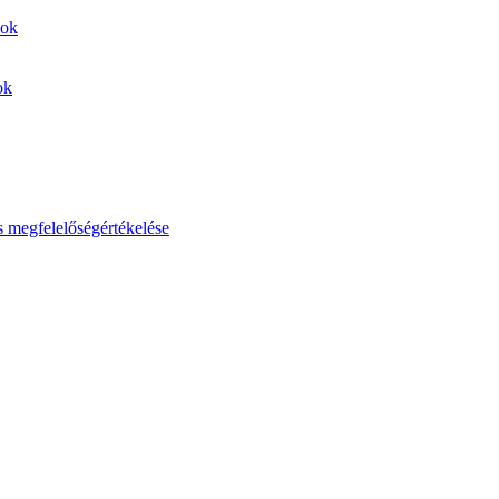
sok
ok
s megfelelőségértékelése