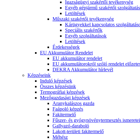
Igazságügyi szakértői tevékenység
Egyéb gépjármű szakértői szolgáltatá
Letöltések
Műszaki szakértői tevékenység
Kárügyekkel kapcsolatos szolgáltatás
Speciális szakértők
Egyéb szolgáltatások
Letöltések
Érdekességek
EU Akkumulátor Rendelet
EU akkumulátor rendelet
EU akkumulátorokról szóló rendelet előzete
DEKRA Akkumulátor hírlevél
Képzéseink
Induló képzések
Összes képzésünk
Termográfiai képzések
Mezőgazdasági képzések
Aranykalászos gazda
Faápoló képzés
Fakitermelő
Fűszer- és gyógynövénytermesztés ismeretei
Gallyazó-daraboló
Lakott-területi fakitermelő
Méhész