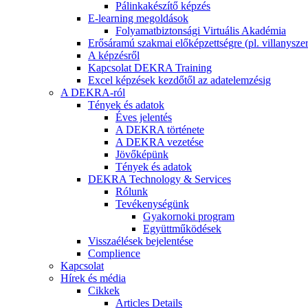
Pálinkakészítő képzés
E-learning megoldások
Folyamatbiztonsági Virtuális Akadémia
Erősáramú szakmai előképzettségre (pl. villanyszer
A képzésről
Kapcsolat DEKRA Training
Excel képzések kezdőtől az adatelemzésig
A DEKRA-ról
Tények és adatok
Éves jelentés
A DEKRA története
A DEKRA vezetése
Jövőképünk
Tények és adatok
DEKRA Technology & Services
Rólunk
Tevékenységünk
Gyakornoki program
Együttműködések
Visszaélések bejelentése
Complience
Kapcsolat
Hírek és média
Cikkek
Articles Details