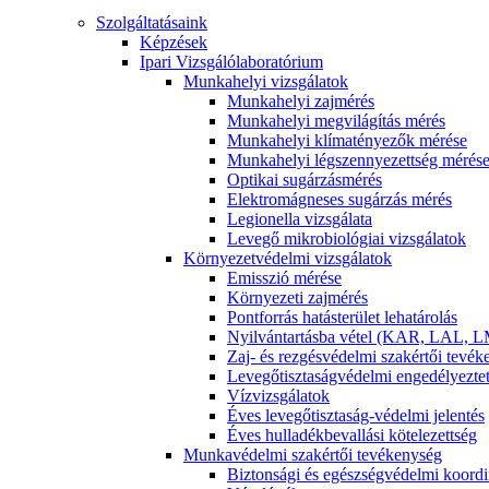
Szolgáltatásaink
Képzések
Ipari Vizsgálólaboratórium
Munkahelyi vizsgálatok
Munkahelyi zajmérés
Munkahelyi megvilágítás mérés
Munkahelyi klímatényezők mérése
Munkahelyi légszennyezettség mérés
Optikai sugárzásmérés
Elektromágneses sugárzás mérés
Legionella vizsgálata
Levegő mikrobiológiai vizsgálatok
Környezetvédelmi vizsgálatok
Emisszió mérése
Környezeti zajmérés
Pontforrás hatásterület lehatárolás
Nyilvántartásba vétel (KAR, LAL, L
Zaj- és rezgésvédelmi szakértői tevé
Levegőtisztaságvédelmi engedélyezte
Vízvizsgálatok
Éves levegőtisztaság-védelmi jelentés
Éves hulladékbevallási kötelezettség
Munkavédelmi szakértői tevékenység
Biztonsági és egészségvédelmi koordi