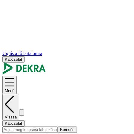
Ugrás a fő tartalomra
Kapcsolat
Menü
Vissza
Kapcsolat
Keresés