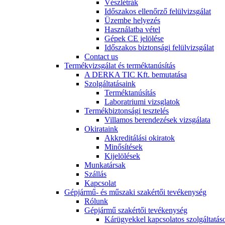
Vészlétrák
Időszakos ellenőrző felülvizsgálat
Üzembe helyezés
Használatba vétel
Gépek CE jelölése
Időszakos biztonsági felülvizsgálat
Contact us
Termékvizsgálat és terméktanúsítás
A DERKA TIC Kft. bemutatása
Szolgáltatásaink
Terméktanúsítás
Laboratriumi vizsglatok
Termékbiztonsági tesztelés
Villamos berendezések vizsgálata
Okirataink
Akkreditálási okiratok
Minősítések
Kijelölések
Munkatársak
Szállás
Kapcsolat
Gépjármű- és műszaki szakértői tevékenység
Rólunk
Gépjármű szakértői tevékenység
Kárügyekkel kapcsolatos szolgáltatás