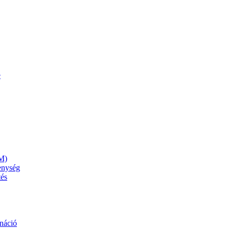
e
M)
kenység
tés
náció