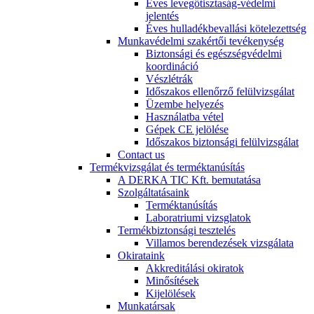
Éves levegőtisztaság-védelmi
jelentés
Éves hulladékbevallási kötelezettség
Munkavédelmi szakértői tevékenység
Biztonsági és egészségvédelmi
koordináció
Vészlétrák
Időszakos ellenőrző felülvizsgálat
Üzembe helyezés
Használatba vétel
Gépek CE jelölése
Időszakos biztonsági felülvizsgálat
Contact us
Termékvizsgálat és terméktanúsítás
A DERKA TIC Kft. bemutatása
Szolgáltatásaink
Terméktanúsítás
Laboratriumi vizsglatok
Termékbiztonsági tesztelés
Villamos berendezések vizsgálata
Okirataink
Akkreditálási okiratok
Minősítések
Kijelölések
Munkatársak