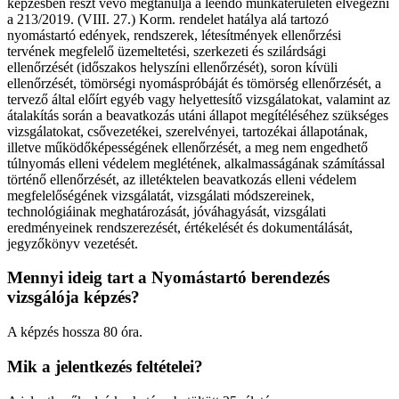
képzésben részt vevő megtanulja a leendő munkaterületén elvégezni
a 213/2019. (VIII. 27.) Korm. rendelet hatálya alá tartozó
nyomástartó edények, rendszerek, létesítmények ellenőrzési
tervének megfelelő üzemeltetési, szerkezeti és szilárdsági
ellenőrzését (időszakos helyszíni ellenőrzését), soron kívüli
ellenőrzését, tömörségi nyomáspróbáját és tömörség ellenőrzését, a
tervező által előírt egyéb vagy helyettesítő vizsgálatokat, valamint az
átalakítás során a beavatkozás utáni állapot megítéléséhez szükséges
vizsgálatokat, csővezetékei, szerelvényei, tartozékai állapotának,
illetve működőképességének ellenőrzését, a meg nem engedhető
túlnyomás elleni védelem meglétének, alkalmasságának számítással
történő ellenőrzését, az illetéktelen beavatkozás elleni védelem
megfelelőségének vizsgálatát, vizsgálati módszereinek,
technológiáinak meghatározását, jóváhagyását, vizsgálati
eredményeinek rendszerezését, értékelését és dokumentálását,
jegyzőkönyv vezetését.
Mennyi ideig tart a Nyomástartó berendezés
vizsgálója képzés?
A képzés hossza 80 óra.
Mik a jelentkezés feltételei?