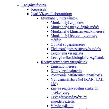
Szolgáltatásaink
Képzések
Ipari Vizsgálólaboratórium
Munkahelyi vizsgálatok
Munkahelyi zajmérés
Munkahelyi megvilágítás mérés
Munkahelyi klímatényezők mérése
Munkahelyi légszennyezettség
mérése
Optikai sugárzásmérés
Elektromágneses sugárzás mérés
Legionella vizsgálata
Levegő mikrobiológiai vizsgálatok
Környezetvédelmi vizsgálatok
Emisszió mérése
Környezeti zajmérés
Pontforrás hatásterület lehatárolás
Nyilvántartásba vétel (KAR, LAL,
LM)
Zaj- és rezgésvédelmi szakértői
tevékenység
Levegőtisztaságvédelmi
engedélyeztetés
Vízvizsgálatok