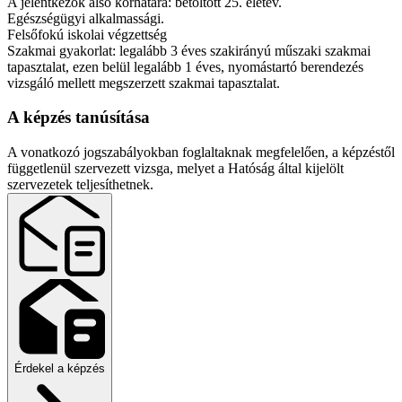
A jelentkezők alsó korhatára: betöltött 25. életév.
Egészségügyi alkalmassági.
Felsőfokú iskolai végzettség
Szakmai gyakorlat: legalább 3 éves szakirányú műszaki szakmai
tapasztalat, ezen belül legalább 1 éves, nyomástartó berendezés
vizsgáló mellett megszerzett szakmai tapasztalat.
A képzés tanúsítása
A vonatkozó jogszabályokban foglaltaknak megfelelően, a képzéstől
függetlenül szervezett vizsga, melyet a Hatóság által kijelölt
szervezetek teljesíthetnek.
Érdekel a képzés