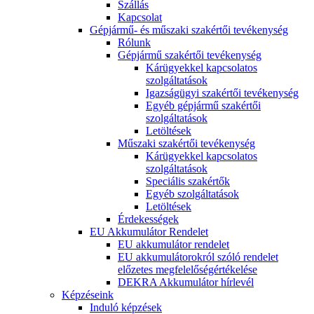
Szállás
Kapcsolat
Gépjármű- és műszaki szakértői tevékenység
Rólunk
Gépjármű szakértői tevékenység
Kárügyekkel kapcsolatos
szolgáltatások
Igazságügyi szakértői tevékenység
Egyéb gépjármű szakértői
szolgáltatások
Letöltések
Műszaki szakértői tevékenység
Kárügyekkel kapcsolatos
szolgáltatások
Speciális szakértők
Egyéb szolgáltatások
Letöltések
Érdekességek
EU Akkumulátor Rendelet
EU akkumulátor rendelet
EU akkumulátorokról szóló rendelet
előzetes megfelelőségértékelése
DEKRA Akkumulátor hírlevél
Képzéseink
Induló képzések