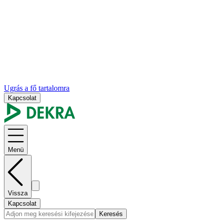
Ugrás a fő tartalomra
Kapcsolat
Menü
Vissza
Kapcsolat
Keresés