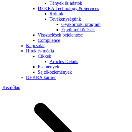
Tények és adatok
DEKRA Technology & Services
Rólunk
Tevékenységünk
Gyakornoki program
Együttműködések
Visszaélések bejelentése
Complience
Kapcsolat
Hírek és média
Cikkek
Articles Details
Események
Sajtóközlemények
DEKRA karrier
Kezdőlap