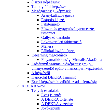
Összes képzésünk
Termográfiai képzések
Mezőgazdasági képzések
Aranykalászos gazda
Faápoló képzés
Fakitermelő
Fűszer- és gyógynövénytermesztés
ismeretei
Gallyazó-daraboló
Lakott-területi fakitermelő
Méhész
Pálinkakészítő képzés
E-learning megoldások
Folyamatbiztonsági Virtuális Akadémia
Erősáramú szakmai előképzettségre (pl.
villanyszerelő) épülő villamosipari képzéseink
A képzésről
Kapcsolat DEKRA Training
Excel képzések kezdőtől az adatelemzésig
A DEKRA-ról
Tények és adatok
Éves jelentés
A DEKRA története
A DEKRA vezetése
Jövőképünk