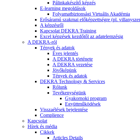
Pálinkakészítő képzés
E-learning megoldások
Folyamatbiztonsági Virtuális Akadémia
Erősáramú szakmai előképzettségre (pl. villanyszer
A képzésről
Kapcsolat DEKRA Training
Excel képzések kezdőtől az adatelemzésig
A DEKRA-ról
Tények és adatok
Éves jelentés
A DEKRA története
A DEKRA vezetése
Jövőképünk
Tények és adatok
DEKRA Technology & Services
Rólunk
Tevékenységünk
Gyakornoki program
Együttműködések
Visszaélések bejelentése
Complience
Kapcsolat
Hírek és média
Cikkek
Articles Details