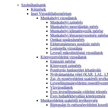
Szolgáltatásaink
Képzések
Ipari Vizsgálólaboratórium
Munkahelyi vizsgálatok
Munkahelyi zajmérés
Munkahelyi megvilágítás mérés
Munkahelyi klímatényezők mérése
Munkahelyi légszennyezettség mérés
Optikai sugárzásmérés
Elektromágneses sugárzás mérés
Legionella vizsgálata
Levegő mikrobiológiai vizsgálatok
Környezetvédelmi vizsgálatok
Emisszió mérése
Környezeti zajmérés
Pontforrás hatásterület lehatárolás
Nyilvántartásba vétel (KAR, LAL, L
Zaj- és rezgésvédelmi szakértői tevé
Levegőtisztaságvédelmi engedélyezte
Vízvizsgálatok
Éves levegőtisztaság-védelmi jelentés
Éves hulladékbevallási kötelezettség
Munkavédelmi szakértői tevékenység
Biztonsági és egészségvédelmi koordi