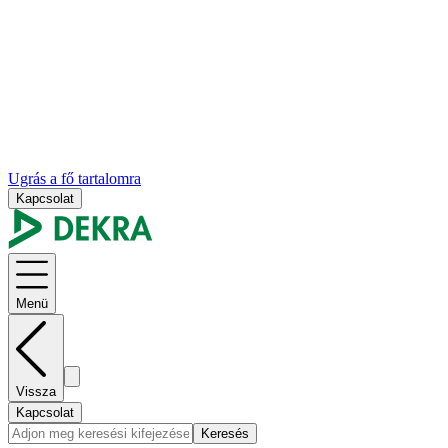
Ugrás a fő tartalomra
Kapcsolat
Menü
Vissza
Kapcsolat
Keresés