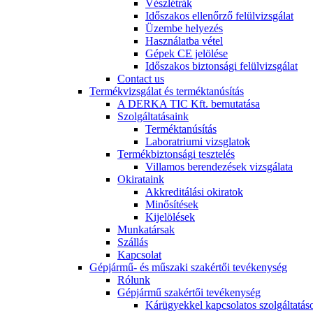
Vészlétrák
Időszakos ellenőrző felülvizsgálat
Üzembe helyezés
Használatba vétel
Gépek CE jelölése
Időszakos biztonsági felülvizsgálat
Contact us
Termékvizsgálat és terméktanúsítás
A DERKA TIC Kft. bemutatása
Szolgáltatásaink
Terméktanúsítás
Laboratriumi vizsglatok
Termékbiztonsági tesztelés
Villamos berendezések vizsgálata
Okirataink
Akkreditálási okiratok
Minősítések
Kijelölések
Munkatársak
Szállás
Kapcsolat
Gépjármű- és műszaki szakértői tevékenység
Rólunk
Gépjármű szakértői tevékenység
Kárügyekkel kapcsolatos szolgáltatás