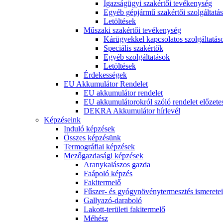
Igazságügyi szakértői tevékenység
Egyéb gépjármű szakértői szolgáltatá
Letöltések
Műszaki szakértői tevékenység
Kárügyekkel kapcsolatos szolgáltatás
Speciális szakértők
Egyéb szolgáltatások
Letöltések
Érdekességek
EU Akkumulátor Rendelet
EU akkumulátor rendelet
EU akkumulátorokról szóló rendelet előzete
DEKRA Akkumulátor hírlevél
Képzéseink
Induló képzések
Összes képzésünk
Termográfiai képzések
Mezőgazdasági képzések
Aranykalászos gazda
Faápoló képzés
Fakitermelő
Fűszer- és gyógynövénytermesztés ismeretei
Gallyazó-daraboló
Lakott-területi fakitermelő
Méhész