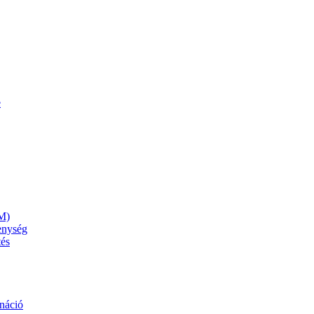
e
M)
kenység
tés
náció