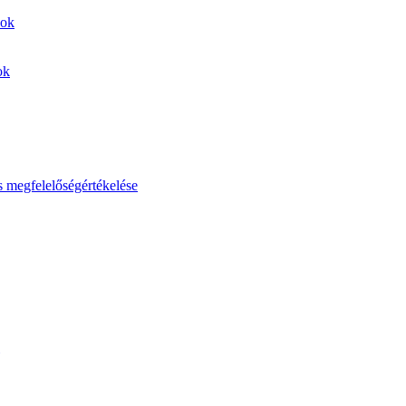
sok
ok
s megfelelőségértékelése