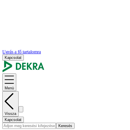
Ugrás a fő tartalomra
Kapcsolat
Menü
Vissza
Kapcsolat
Keresés