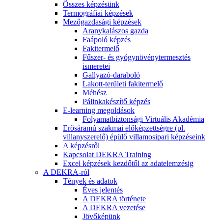
Összes képzésünk
Termográfiai képzések
Mezőgazdasági képzések
Aranykalászos gazda
Faápoló képzés
Fakitermelő
Fűszer- és gyógynövénytermesztés
ismeretei
Gallyazó-daraboló
Lakott-területi fakitermelő
Méhész
Pálinkakészítő képzés
E-learning megoldások
Folyamatbiztonsági Virtuális Akadémia
Erősáramú szakmai előképzettségre (pl.
villanyszerelő) épülő villamosipari képzéseink
A képzésről
Kapcsolat DEKRA Training
Excel képzések kezdőtől az adatelemzésig
A DEKRA-ról
Tények és adatok
Éves jelentés
A DEKRA története
A DEKRA vezetése
Jövőképünk