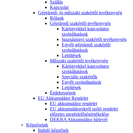
Szállás
Kapcsolat
Gépjármű- és műszaki szakértői tevékenység
Rólunk
Gépjármű szakértői tevékenység
Kárügyekkel kapcsolatos
szolgáltatások
Igazságügyi szakértői tevékenység
Egyéb gépjármű szakértői
szolgáltatások
Letöltések
Műszaki szakértői tevékenység
Kárügyekkel kapcsolatos
szolgáltatások
Speciális szakértők
Egyéb szolgáltatások
Letöltések
Érdekességek
EU Akkumulátor Rendelet
EU akkumulátor rendelet
EU akkumulátorokról szóló rendelet
előzetes megfelelőségértékelése
DEKRA Akkumulátor hírlevél
Képzéseink
Induló képzések