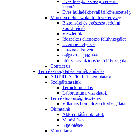
Éves levegőtisztaság-védelmi
jelentés
Éves hulladékbevallási kötelezettség
Munkavédelmi szakértői tevékenység
Biztonsági és egészségvédelmi
koordináció
Vészlétrák
Időszakos ellenőrző felülvizsgálat
Üzembe helyezés
Használatba vétel
Gépek CE jelölése
Időszakos biztonsági felülvizsgálat
Contact us
Termékvizsgálat és terméktanúsítás
A DERKA TIC Kft. bemutatása
Szolgáltatásaink
Terméktanúsítás
Laboratriumi vizsglatok
Termékbiztonsági tesztelés
Villamos berendezések vizsgálata
Okirataink
Akkreditálási okiratok
Minősítések
Kijelölések
Munkatársak