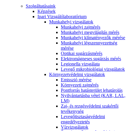
Szolgáltatásaink
Képzések
Ipari Vizsgálólaboratórium
Munkahelyi vizsgálatok
Munkahelyi zajmérés
Munkahelyi megvilágítás mérés
Munkahelyi klímatényezők mérése
Munkahelyi légszennyezettség
mérése
Optikai sugárzásmérés
Elektromágneses sugárzás mérés
Legionella vizsgálata
Levegő mikrobiológiai vizsgálatok
Környezetvédelmi vizsgálatok
Emisszió mérése
Környezeti zajmérés
Pontforrás hatásterület lehatárolás
Nyilvántartásba vétel (KAR, LAL,
LM)
Zaj- és rezgésvédelmi szakértői
tevékenység
Levegőtisztaságvédelmi
engedélyeztetés
Vízvizsgálatok