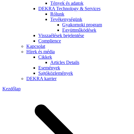
Tények és adatok
DEKRA Technology & Services
Rólunk
Tevékenységünk
Gyakornoki program
Együttműködések
Visszaélések bejelentése
Complience
Kapcsolat
Hírek és média
Cikkek
Articles Details
Események
Sajtóközlemények
DEKRA karrier
Kezdőlap