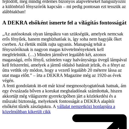
fejlődött, még mindig érdemes bizonyos alapvetéseket hangsúlyozni
a különböző fényszórók kapcsán – mi pedig pontosan ezt tesszük az
alábbiakban!
A DEKRA elsőként ismerte fel a világítás fontosságát
„Az autósoknak olyan lámpákra van szükségük, amelyek nemcsak
erős fényűek, hanem megbízhatóak is, így soha nem hagyják őket
cserben. Az életük múlik rajta ugyanis. Manapság tehát a
fényszóróknak is nagyon magas követelményeknek kell
megfelelniük. (…) Minden járművet legalább két, azonos
magasságú, erős fényű, színtelen vagy halványsárga üvegű lámpával
kell felszerelni, amelyek a jármű oldalsó határait jelzik, és a fényt az
útra vetítik oly módon, hogy a vezető legalább 20 méterre lássa az
utat maga előtt.” – írta a DEKRA Magazine még az 1920-as évek
végén.
A fenti gondolatok itt-ott már kissé megmosolyogtatónak hatnak, ám
egy évszázada bőven a korukat meghaladónak számítottak, hiszen
akkortájt még világszerte gyerekcipőben járt a közlekedési és a
műszaki biztonság, melyeknek fontosságát a DEKRA alapítói
elsőként tűzték zászlajukra. A
vállalat nemzetközi honlapjára a
közelmúltban kikerült cikk