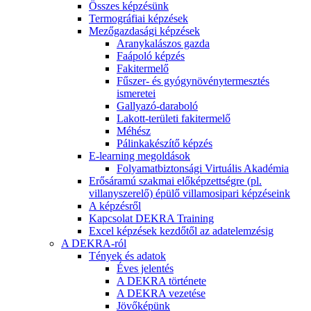
Összes képzésünk
Termográfiai képzések
Mezőgazdasági képzések
Aranykalászos gazda
Faápoló képzés
Fakitermelő
Fűszer- és gyógynövénytermesztés
ismeretei
Gallyazó-daraboló
Lakott-területi fakitermelő
Méhész
Pálinkakészítő képzés
E-learning megoldások
Folyamatbiztonsági Virtuális Akadémia
Erősáramú szakmai előképzettségre (pl.
villanyszerelő) épülő villamosipari képzéseink
A képzésről
Kapcsolat DEKRA Training
Excel képzések kezdőtől az adatelemzésig
A DEKRA-ról
Tények és adatok
Éves jelentés
A DEKRA története
A DEKRA vezetése
Jövőképünk