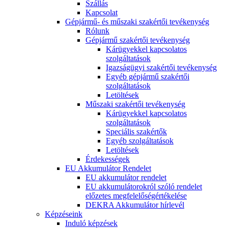
Szállás
Kapcsolat
Gépjármű- és műszaki szakértői tevékenység
Rólunk
Gépjármű szakértői tevékenység
Kárügyekkel kapcsolatos
szolgáltatások
Igazságügyi szakértői tevékenység
Egyéb gépjármű szakértői
szolgáltatások
Letöltések
Műszaki szakértői tevékenység
Kárügyekkel kapcsolatos
szolgáltatások
Speciális szakértők
Egyéb szolgáltatások
Letöltések
Érdekességek
EU Akkumulátor Rendelet
EU akkumulátor rendelet
EU akkumulátorokról szóló rendelet
előzetes megfelelőségértékelése
DEKRA Akkumulátor hírlevél
Képzéseink
Induló képzések