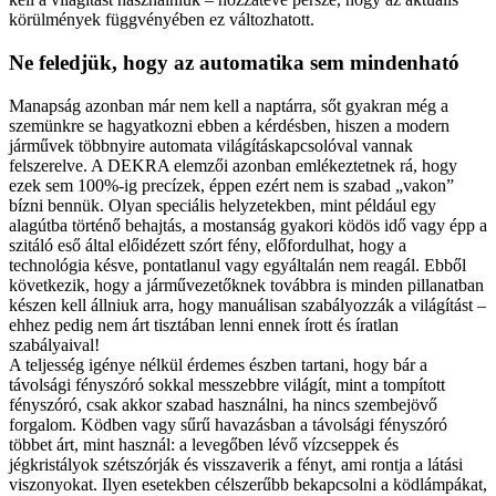
körülmények függvényében ez változhatott.
Ne feledjük, hogy az automatika sem mindenható
Manapság azonban már nem kell a naptárra, sőt gyakran még a
szemünkre se hagyatkozni ebben a kérdésben, hiszen a modern
járművek többnyire automata világításkapcsolóval vannak
felszerelve. A DEKRA elemzői azonban emlékeztetnek rá, hogy
ezek sem 100%-ig precízek, éppen ezért nem is szabad „vakon”
bízni bennük. Olyan speciális helyzetekben, mint például egy
alagútba történő behajtás, a mostanság gyakori ködös idő vagy épp a
szitáló eső által előidézett szórt fény, előfordulhat, hogy a
technológia késve, pontatlanul vagy egyáltalán nem reagál. Ebből
következik, hogy a járművezetőknek továbbra is minden pillanatban
készen kell állniuk arra, hogy manuálisan szabályozzák a világítást –
ehhez pedig nem árt tisztában lenni ennek írott és íratlan
szabályaival!
A teljesség igénye nélkül érdemes észben tartani, hogy bár a
távolsági fényszóró sokkal messzebbre világít, mint a tompított
fényszóró, csak akkor szabad használni, ha nincs szembejövő
forgalom. Ködben vagy sűrű havazásban a távolsági fényszóró
többet árt, mint használ: a levegőben lévő vízcseppek és
jégkristályok szétszórják és visszaverik a fényt, ami rontja a látási
viszonyokat. Ilyen esetekben célszerűbb bekapcsolni a ködlámpákat,