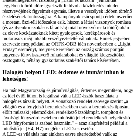
Balesetmegelőzési Bizottság a „Látni és látszani” jelmondat
jegyében időről időre igyekszik felhívni a közlekedés minden
résztvevőjének figyelmét egymás, illetve a veszélyek időben történő
észlelésének fontosságára. A kampányok csúcspontja értelemszerűen
a mostani őszi-téli időszakra esik, hiszen a látási viszonyok romlása
(és az ilyenkor szokásos fáradtság miatt növekvő reakcióidő) okán
az eleve kockázatoknak kitett gyalogosok, kerékpárosok és
motorosok még inkább veszélyeztetetté válhatnak. Ennek jegyében
szervezte meg például az ORFK-OBB idén novemberben a „Light
Friday” eseményt, melynek keretében az ország számos pontján
ingyenes fényvisszaverő ruhadarabokat és világító kiegészítőket
osztogattak, néhány gyakorlatias szakértői tanács kíséretében.
Halogén helyett LED: érdemes és immár itthon is
lehetséges!
Ha már Magyarország és járművilágítás, érdemes megemlíteni, hogy
az idei évtől itthon is legálissá vált a LED-izzók használata a
halogénes társaik helyett. A vonatkozó rendelet szövege szerint „a
világító és a fényjelző berendezésekben csak a berendezés típusára
előírt műszaki jellemzőkkel rendelkező izzólámpát, tompított és
távolsági fényszóró esetében minősítő jellel rendelkező helyettesítő
LED fényforrást is szabad használni” – azaz alapfeltétel például a
minősítő jel (H4, H7) megléte a LED-ek esetén.
A LED-es világítás napjainkban egyre elterjedtebbé válik az