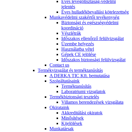
Éves levegőtisztaság-védelmi
jelentés
Éves hulladékbevallási kötelezettség
Munkavédelmi szakértői tevékenység
Biztonsági és egészségvédelmi
koordináció
Vészlétrák
Időszakos ellenőrző felülvizsgálat
Üzembe helyezés
Használatba vétel
Gépek CE jelölése
Időszakos biztonsági felülvizsgálat
Contact us
Termékvizsgálat és terméktanúsítás
A DERKA TIC Kft. bemutatása
Szolgáltatásaink
Terméktanúsítás
Laboratriumi vizsglatok
Termékbiztonsági tesztelés
Villamos berendezések vizsgálata
Okirataink
Akkreditálási okiratok
Minősítések
Kijelölések
Munkatársak