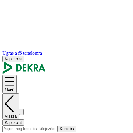
Ugrás a fő tartalomra
Kapcsolat
Menü
Vissza
Kapcsolat
Keresés