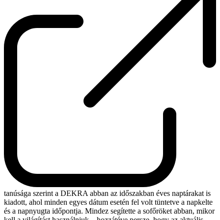
tanúsága szerint a DEKRA abban az időszakban éves naptárakat is
kiadott, ahol minden egyes dátum esetén fel volt tüntetve a napkelte
és a napnyugta időpontja. Mindez segítette a sofőröket abban, mikor
kell a világítást használniuk – hozzátéve persze, hogy az aktuális