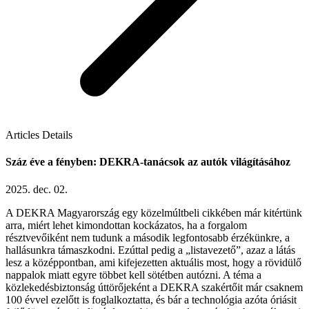
Articles Details
Száz éve a fényben: DEKRA-tanácsok az autók világításához
2025. dec. 02.
A DEKRA Magyarország egy közelmúltbeli cikkében már kitértünk
arra, miért lehet kimondottan kockázatos, ha a forgalom
résztvevőiként nem tudunk a második legfontosabb érzékünkre, a
hallásunkra támaszkodni. Ezúttal pedig a „listavezető”, azaz a látás
lesz a középpontban, ami kifejezetten aktuális most, hogy a rövidülő
nappalok miatt egyre többet kell sötétben autózni. A téma a
közlekedésbiztonság úttörőjeként a DEKRA szakértőit már csaknem
100 évvel ezelőtt is foglalkoztatta, és bár a technológia azóta óriásit