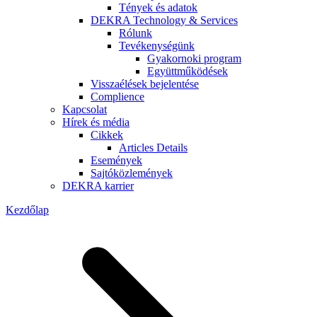
Tények és adatok
DEKRA Technology & Services
Rólunk
Tevékenységünk
Gyakornoki program
Együttműködések
Visszaélések bejelentése
Complience
Kapcsolat
Hírek és média
Cikkek
Articles Details
Események
Sajtóközlemények
DEKRA karrier
Kezdőlap