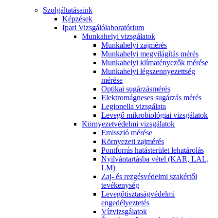
Szolgáltatásaink
Képzések
Ipari Vizsgálólaboratórium
Munkahelyi vizsgálatok
Munkahelyi zajmérés
Munkahelyi megvilágítás mérés
Munkahelyi klímatényezők mérése
Munkahelyi légszennyezettség
mérése
Optikai sugárzásmérés
Elektromágneses sugárzás mérés
Legionella vizsgálata
Levegő mikrobiológiai vizsgálatok
Környezetvédelmi vizsgálatok
Emisszió mérése
Környezeti zajmérés
Pontforrás hatásterület lehatárolás
Nyilvántartásba vétel (KAR, LAL,
LM)
Zaj- és rezgésvédelmi szakértői
tevékenység
Levegőtisztaságvédelmi
engedélyeztetés
Vízvizsgálatok