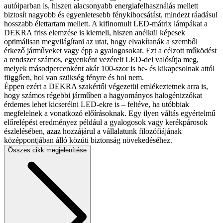
autóiparban is, hiszen alacsonyabb energiafelhasználás mellett
biztosít nagyobb és egyenletesebb fénykibocsátást, mindezt ráadásul
hosszabb élettartam mellett. A kifinomult LED-mátrix lámpákat a
DEKRA friss elemzése is kiemeli, hiszen anélkül képesek
optimálisan megvilágítani az utat, hogy elvakítanák a szemből
érkező járműveket vagy épp a gyalogosokat. Ezt a célzott működést
a rendszer számos, egyenként vezérelt LED-del valósítja meg,
melyek másodpercenként akár 100-szor is be- és kikapcsolnak attól
függően, hol van szükség fényre és hol nem.
Éppen ezért a DEKRA szakértői végezetül emlékeztetnek arra is,
hogy számos régebbi járműben a hagyományos halogénizzókat
érdemes lehet kicserélni LED-ekre is – feltéve, ha utóbbiak
megfelelnek a vonatkozó előírásoknak. Egy ilyen váltás egyértelmű
előrelépést eredményez például a gyalogosok vagy kerékpárosok
észlelésében, azaz hozzájárul a vállalatunk filozófiájának
középpontjában álló közúti biztonság növekedéséhez.
Összes cikk megjelenítése