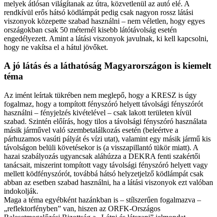
melyek átlósan világítanak az útra, közvetlenül az autó elé. A
rendkívül erős hátsó ködlámpát pedig csak nagyon rossz látási
viszonyok közepette szabad használni – nem véletlen, hogy egyes
országokban csak 50 méternél kisebb látótávolság esetén
engedélyezett. Amint a látási viszonyok javulnak, ki kell kapcsolni,
hogy ne vakítsa el a hátul jövőket.
A jó látás és a láthatóság Magyarországon is kiemelt
téma
Az imént leírtak tükrében nem meglepő, hogy a KRESZ is úgy
fogalmaz, hogy a tompított fényszóró helyett távolsági fényszórót
használni – fényjelzés kivételével – csak lakott területen kívül
szabad. Szintén előírás, hogy tilos a távolsági fényszóró használata
másik járművel való szembetalálkozás esetén (beleértve a
párhuzamos vasúti pályát és vízi utat), valamint egy másik jármű kis
távolságon belüli követésekor is (a visszapillantó tükör miatt). A
hazai szabályozás ugyancsak aláhúzza a DEKRA fenti szakértői
tanácsait, miszerint tompított vagy távolsági fényszóró helyett vagy
mellett ködfényszórót, továbbá hátsó helyzetjelző ködlámpát csak
abban az esetben szabad használni, ha a látási viszonyok ezt valóban
indokolják.
Maga a téma egyébként hazánkban is – stílszerűen fogalmazva –
„reflektorfényben” van, hiszen az ORFK-Országos