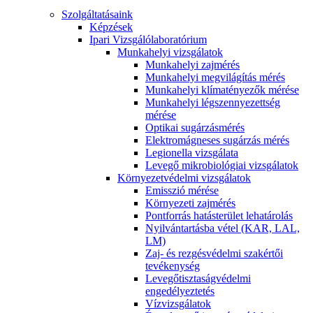
Szolgáltatásaink
Képzések
Ipari Vizsgálólaboratórium
Munkahelyi vizsgálatok
Munkahelyi zajmérés
Munkahelyi megvilágítás mérés
Munkahelyi klímatényezők mérése
Munkahelyi légszennyezettség
mérése
Optikai sugárzásmérés
Elektromágneses sugárzás mérés
Legionella vizsgálata
Levegő mikrobiológiai vizsgálatok
Környezetvédelmi vizsgálatok
Emisszió mérése
Környezeti zajmérés
Pontforrás hatásterület lehatárolás
Nyilvántartásba vétel (KAR, LAL,
LM)
Zaj- és rezgésvédelmi szakértői
tevékenység
Levegőtisztaságvédelmi
engedélyeztetés
Vízvizsgálatok