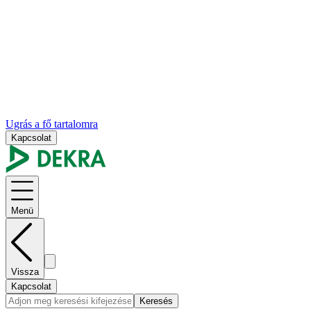
Ugrás a fő tartalomra
Kapcsolat
Menü
Vissza
Kapcsolat
Keresés