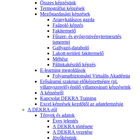
Összes képzésünk
Termográfiai képzések
Mezőgazdasági képzések
Aranykalászos gazda
Faápoló képzés
Fakitermelő
Fűszer- és gyógynövénytermesztés
ismeretei
Gallyazó-daraboló
Lakott-területi fakitermelő
Méhész
Pálinkakészítő képzés
E-learning megoldások
Folyamatbiztonsági Virtuális Akadémia
Erősáramú szakmai előképzettségre (pl.
villanyszerelő) épülő villamosipari képzéseink
A képzésről
Kapcsolat DEKRA Training
Excel képzések kezdőtől az adatelemzésig
A DEKRA-ról
Tények és adatok
Éves jelentés
A DEKRA története
A DEKRA vezetése
Jövőképünk