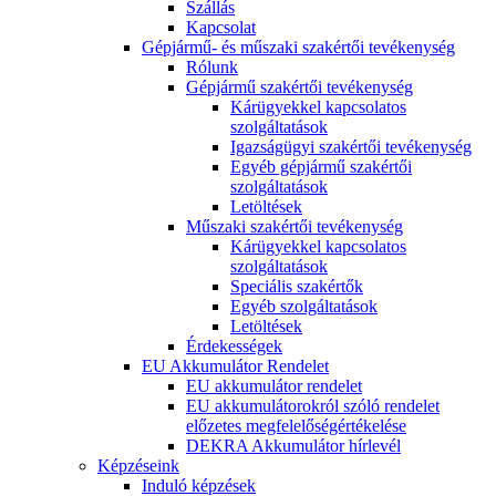
Szállás
Kapcsolat
Gépjármű- és műszaki szakértői tevékenység
Rólunk
Gépjármű szakértői tevékenység
Kárügyekkel kapcsolatos
szolgáltatások
Igazságügyi szakértői tevékenység
Egyéb gépjármű szakértői
szolgáltatások
Letöltések
Műszaki szakértői tevékenység
Kárügyekkel kapcsolatos
szolgáltatások
Speciális szakértők
Egyéb szolgáltatások
Letöltések
Érdekességek
EU Akkumulátor Rendelet
EU akkumulátor rendelet
EU akkumulátorokról szóló rendelet
előzetes megfelelőségértékelése
DEKRA Akkumulátor hírlevél
Képzéseink
Induló képzések