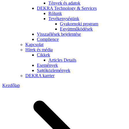
Tények és adatok
DEKRA Technology & Services
Rólunk
Tevékenységünk
Gyakornoki program
Együttműködések
Visszaélések bejelentése
Complience
Kapcsolat
Hírek és média
Cikkek
Articles Details
Események
Sajtóközlemények
DEKRA karrier
Kezdőlap